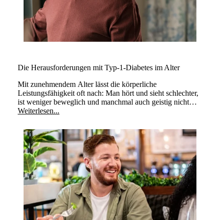
Die Herausforderungen mit Typ-1-Diabetes im Alter
Mit zunehmendem Alter lässt die körperliche
Leistungsfähigkeit oft nach: Man hört und sieht schlechter,
ist weniger beweglich und manchmal auch geistig nicht
mehr so leistungsfähig wie früher. Diabetes mindert die im
Weiterlesen...
Alter abnehmende Lebensqualität weiter. Es gibt jedoch
auch hier gewisse Punkte, die man beachten kann und
sollte.