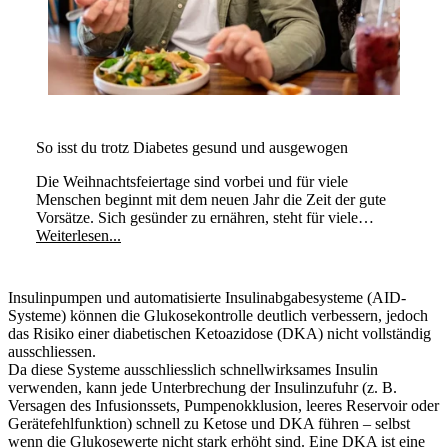
So isst du trotz Diabetes gesund und ausgewogen
Die Weihnachtsfeiertage sind vorbei und für viele
Menschen beginnt mit dem neuen Jahr die Zeit der gute
Vorsätze. Sich gesünder zu ernähren, steht für viele
Menschen dann ganz oben auf der Prioritätenliste. Essen
Weiterlesen...
heisst für viele Menschen jedoch nicht nur den blossen
Hunger zu stillen, sondern auch zu geniessen. Bei
Menschen mit Typ-1 Diabetes ist das genauso. Sie müssen
Insulinpumpen und automatisierte Insulinabgabesysteme (AID-
bei ihrer Ernährung auf einige Dinge zusätzlich achten.
Systeme) können die Glukosekontrolle deutlich verbessern, jedoch
das Risiko einer diabetischen Ketoazidose (DKA) nicht vollständig
ausschliessen.
Da diese Systeme ausschliesslich schnellwirksames Insulin
verwenden, kann jede Unterbrechung der Insulinzufuhr (z. B.
Versagen des Infusionssets, Pumpenokklusion, leeres Reservoir oder
Gerätefehlfunktion) schnell zu Ketose und DKA führen – selbst
wenn die Glukosewerte nicht stark erhöht sind. Eine DKA ist eine