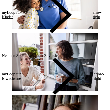
myLoop für
arrow-
Kinder
right
Nehmen Sie Ihr Leben mit Zuversicht an
myLoop für
arrow-
Erwachsene
right