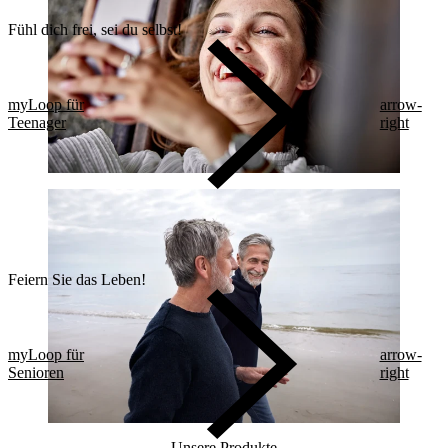
Fühl dich frei, sei du selbst!
myLoop für
arrow-
Teenager
right
Feiern Sie das Leben!
myLoop für
arrow-
Senioren
right
Unsere Produkte