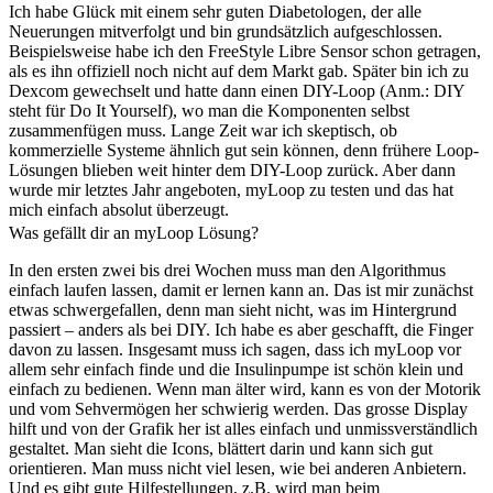
Ich habe Glück mit einem sehr guten Diabetologen, der alle
Neuerungen mitverfolgt und bin grundsätzlich aufgeschlossen.
Beispielsweise habe ich den FreeStyle Libre Sensor schon getragen,
als es ihn offiziell noch nicht auf dem Markt gab. Später bin ich zu
Dexcom gewechselt und hatte dann einen DIY-Loop (Anm.: DIY
steht für Do It Yourself), wo man die Komponenten selbst
zusammenfügen muss. Lange Zeit war ich skeptisch, ob
kommerzielle Systeme ähnlich gut sein können, denn frühere Loop-
Lösungen blieben weit hinter dem DIY-Loop zurück. Aber dann
wurde mir letztes Jahr angeboten, myLoop zu testen und das hat
mich einfach absolut überzeugt.
Was gefällt dir an myLoop Lösung?
In den ersten zwei bis drei Wochen muss man den Algorithmus
einfach laufen lassen, damit er lernen kann an. Das ist mir zunächst
etwas schwergefallen, denn man sieht nicht, was im Hintergrund
passiert – anders als bei DIY. Ich habe es aber geschafft, die Finger
davon zu lassen. Insgesamt muss ich sagen, dass ich myLoop vor
allem sehr einfach finde und die Insulinpumpe ist schön klein und
einfach zu bedienen. Wenn man älter wird, kann es von der Motorik
und vom Sehvermögen her schwierig werden. Das grosse Display
hilft und von der Grafik her ist alles einfach und unmissverständlich
gestaltet. Man sieht die Icons, blättert darin und kann sich gut
orientieren. Man muss nicht viel lesen, wie bei anderen Anbietern.
Und es gibt gute Hilfestellungen, z.B. wird man beim