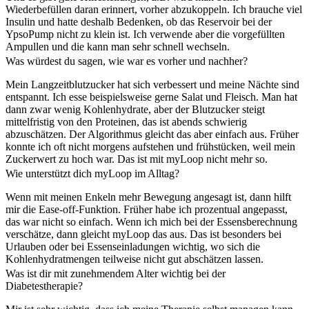
Wiederbefüllen daran erinnert, vorher abzukoppeln. Ich brauche viel
Insulin und hatte deshalb Bedenken, ob das Reservoir bei der
YpsoPump nicht zu klein ist. Ich verwende aber die vorgefüllten
Ampullen und die kann man sehr schnell wechseln.
Was würdest du sagen, wie war es vorher und nachher?
Mein Langzeitblutzucker hat sich verbessert und meine Nächte sind
entspannt. Ich esse beispielsweise gerne Salat und Fleisch. Man hat
dann zwar wenig Kohlenhydrate, aber der Blutzucker steigt
mittelfristig von den Proteinen, das ist abends schwierig
abzuschätzen. Der Algorithmus gleicht das aber einfach aus. Früher
konnte ich oft nicht morgens aufstehen und frühstücken, weil mein
Zuckerwert zu hoch war. Das ist mit myLoop nicht mehr so.
Wie unterstützt dich myLoop im Alltag?
Wenn mit meinen Enkeln mehr Bewegung angesagt ist, dann hilft
mir die Ease-off-Funktion. Früher habe ich prozentual angepasst,
das war nicht so einfach. Wenn ich mich bei der Essensberechnung
verschätze, dann gleicht myLoop das aus. Das ist besonders bei
Urlauben oder bei Essenseinladungen wichtig, wo sich die
Kohlenhydratmengen teilweise nicht gut abschätzen lassen.
Was ist dir mit zunehmendem Alter wichtig bei der
Diabetestherapie?