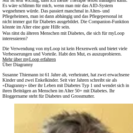
Mir ist sehr wichtig, dass ich meine Therapie selbst managen kann.
Es wäre schlimm für mich, wenn man mir das AID-System
wegnehmen würde. Das passiert manchmal in Alten- und
Pflegeheimen, man ist dann abhängig und das Pflegepersonal ist
nicht immer gut für Diabetes ausgebildet. Die Companion-Funktion
könnte im Alter eine gute Hilfe sein.
Was rätst du älteren Menschen mit Diabetes, die sich für myLoop
interessieren?
Die Verwendung von myLoop ist kein Hexenwerk und bietet viele
Verbesserungen und Vorteile. Habt den Mut, es auszuprobieren.
Mehr über myLoop erfahren
Über Diagranny
Susanne Thiemann ist 61 Jahre alt, verheiratet, hat zwei erwachsene
Kinder und zwei Enkelkinder. Seit vier Jahren schreibt sie als
«Diagranny» über ihr Leben mit Diabetes Typ 1 und wendet sich in
ihren Beiträgen an Menschen im Alter 50+ mit Diabetes. Ihr
Bloggername steht für Diabetes und Grossmutter.