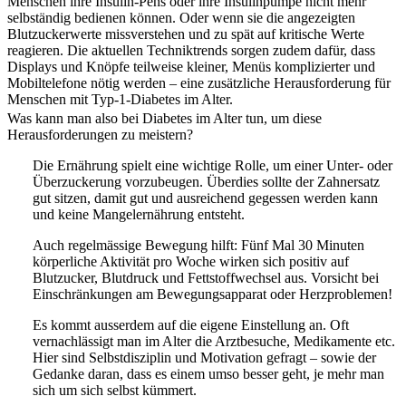
Menschen ihre Insulin-Pens oder ihre Insulinpumpe nicht mehr
selbständig bedienen können. Oder wenn sie die angezeigten
Blutzuckerwerte missverstehen und zu spät auf kritische Werte
reagieren. Die aktuellen Techniktrends sorgen zudem dafür, dass
Displays und Knöpfe teilweise kleiner, Menüs komplizierter und
Mobiltelefone nötig werden – eine zusätzliche Herausforderung für
Menschen mit Typ-1-Diabetes im Alter.
Was kann man also bei Diabetes im Alter tun, um diese
Herausforderungen zu meistern?
Die Ernährung spielt eine wichtige Rolle, um einer Unter- oder
Überzuckerung vorzubeugen. Überdies sollte der Zahnersatz
gut sitzen, damit gut und ausreichend gegessen werden kann
und keine Mangelernährung entsteht.
Auch regelmässige Bewegung hilft: Fünf Mal 30 Minuten
körperliche Aktivität pro Woche wirken sich positiv auf
Blutzucker, Blutdruck und Fettstoffwechsel aus. Vorsicht bei
Einschränkungen am Bewegungsapparat oder Herzproblemen!
Es kommt ausserdem auf die eigene Einstellung an. Oft
vernachlässigt man im Alter die Arztbesuche, Medikamente etc.
Hier sind Selbstdisziplin und Motivation gefragt – sowie der
Gedanke daran, dass es einem umso besser geht, je mehr man
sich um sich selbst kümmert.