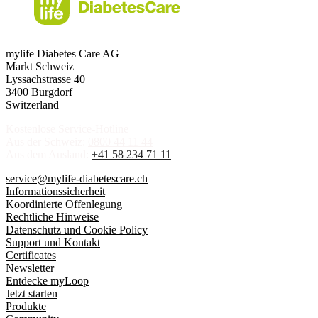
mylife Diabetes Care AG
Markt Schweiz
Lyssachstrasse 40
3400 Burgdorf
Switzerland
Kostenlose Service-Hotline
Aus der Schweiz:
0800 44 11 44
Aus dem Ausland:
+41 58 234 71 11
service@mylife-diabetescare.ch
Informationssicherheit
Koordinierte Offenlegung
Rechtliche Hinweise
Datenschutz und Cookie Policy
Support und Kontakt
Certificates
Newsletter
Entdecke myLoop
Jetzt starten
Produkte