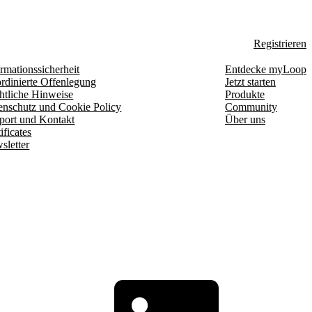
Registrieren
rmationssicherheit
Entdecke myLoop
rdinierte Offenlegung
Jetzt starten
htliche Hinweise
Produkte
enschutz und Cookie Policy
Community
port und Kontakt
Über uns
ificates
sletter