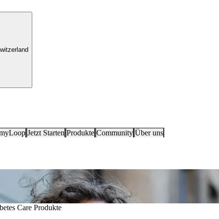
witzerland
 myLoop
Jetzt Starten
Produkte
Community
Über uns
 Diabetes. Es bietet alles, was Sie
abetes Care Produkte