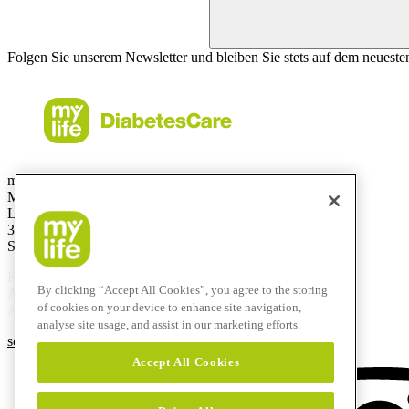
Folgen Sie unserem Newsletter und bleiben Sie stets auf dem neueste
mylife Diabetes Care AG
Markt Schweiz
Lyssachstrasse 40
3400 Burgdorf
Switzerland
Kostenlose Service-Hotline
By clicking “Accept All Cookies”, you agree to the storing
Aus der Schweiz:
0800 44 11 44
of cookies on your device to enhance site navigation,
Aus dem Ausland:
+41 58 234 71 11
analyse site usage, and assist in our marketing efforts.
service@mylife-diabetescare.ch
Accept All Cookies