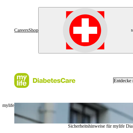
Careers
Shop
s
Entdecke
mylife Diabetes Care
mylife ist ein Produkt- und Dienstleistungsprogramm für Menschen mit
für eine einfache, zuverlässige Selbstbehandlung brauchen.
Sicherheitshinweise für mylife Di