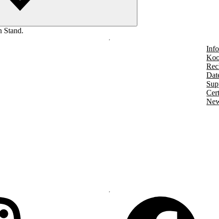
n Stand.
Info
Koo
Rec
Dat
Sup
Cert
New