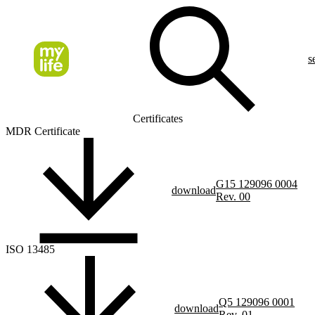
s
Certificates
MDR Certificate
G15 129096 0004
download
Rev. 00
ISO 13485
Q5 129096 0001
download
Rev. 01