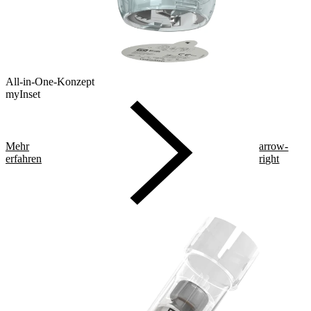
All-in-One-Konzept
myInset
Mehr
arrow-
erfahren
right