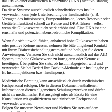
das Risiko einer diabetischen Ketoazidose (DKA) nicht vollständig
ausschliessen.
Da diese Systeme ausschliesslich schnellwirksames Insulin
verwenden, kann jede Unterbrechung der Insulinzufuhr (z. B.
Versagen des Infusionssets, Pumpenokklusion, leeres Reservoir oder
Gerätefehlfunktion) schnell zu Ketose und DKA führen – selbst
wenn die Glukosewerte nicht stark erhöht sind. Eine DKA ist eine
ernsthafte und potenziell lebensbedrohliche Komplikation.
Wenn Sie sich unwohl fühlen, anhaltend hohe Glukosewerte haben
oder positive Ketone messen, nehmen Sie bitte umgehend Kontakt
mit Ihrem Diabetesbehandlungsteam auf und befolgen Sie deren
Anweisungen. Verlassen Sie sich nicht ausschliesslich auf das AID-
System, um hohe Glukosewerte zu korrigieren oder Ketone zu
beseitigen. Überprüfen Sie stets, ob Insulin abgegeben wird und
verwenden Sie bei Bedarf Ihre Backup-Methode zur Insulingabe (z.
B. Insulininjektionen bzw. Insulinpens).
Medizinische Beratung kann ausschliesslich durch medizinisches
Fachpersonal erfolgen. Die in diesem Dokument enthaltenen
Informationen dienen allgemeinen Schulungszwecken und dürfen
nicht als medizinischer Rat ausgelegt oder als Ersatz für eine
Konsultation mit qualifiziertem medizinischem Fachpersonal
verwendet werden.
Folgen Sie unserem Newsletter und bleiben Sie stets auf dem