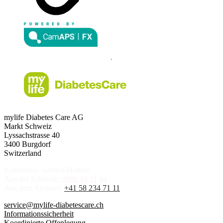
mylife Diabetes Care AG
Markt Schweiz
Lyssachstrasse 40
3400 Burgdorf
Switzerland
Kostenlose Service-Hotline
Aus der Schweiz:
0800 44 11 44
Aus dem Ausland:
+41 58 234 71 11
service@mylife-diabetescare.ch
Informationssicherheit
Koordinierte Offenlegung