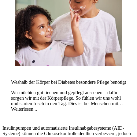
Weshalb der Körper bei Diabetes besondere Pflege benötigt
Wir möchten gut riechen und gepflegt aussehen – dafür
sorgen wir mit der Körperpflege. So fühlen wir uns wohl
und starten frisch in den Tag. Dies ist bei Menschen mit
Typ-1-Diabetes nicht anders. Sie müssen jedoch auf einige
Weiterlesen...
zusätzliche Dinge achten und die Körperpflege
entsprechend anpassen.
Insulinpumpen und automatisierte Insulinabgabesysteme (AID-
Systeme) können die Glukosekontrolle deutlich verbessern, jedoch