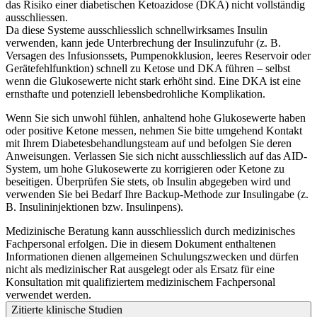
das Risiko einer diabetischen Ketoazidose (DKA) nicht vollständig
ausschliessen.
Da diese Systeme ausschliesslich schnellwirksames Insulin
verwenden, kann jede Unterbrechung der Insulinzufuhr (z. B.
Versagen des Infusionssets, Pumpenokklusion, leeres Reservoir oder
Gerätefehlfunktion) schnell zu Ketose und DKA führen – selbst
wenn die Glukosewerte nicht stark erhöht sind. Eine DKA ist eine
ernsthafte und potenziell lebensbedrohliche Komplikation.
Wenn Sie sich unwohl fühlen, anhaltend hohe Glukosewerte haben
oder positive Ketone messen, nehmen Sie bitte umgehend Kontakt
mit Ihrem Diabetesbehandlungsteam auf und befolgen Sie deren
Anweisungen. Verlassen Sie sich nicht ausschliesslich auf das AID-
System, um hohe Glukosewerte zu korrigieren oder Ketone zu
beseitigen. Überprüfen Sie stets, ob Insulin abgegeben wird und
verwenden Sie bei Bedarf Ihre Backup-Methode zur Insulingabe (z.
B. Insulininjektionen bzw. Insulinpens).
Medizinische Beratung kann ausschliesslich durch medizinisches
Fachpersonal erfolgen. Die in diesem Dokument enthaltenen
Informationen dienen allgemeinen Schulungszwecken und dürfen
nicht als medizinischer Rat ausgelegt oder als Ersatz für eine
Konsultation mit qualifiziertem medizinischem Fachpersonal
verwendet werden.
Zitierte klinische Studien