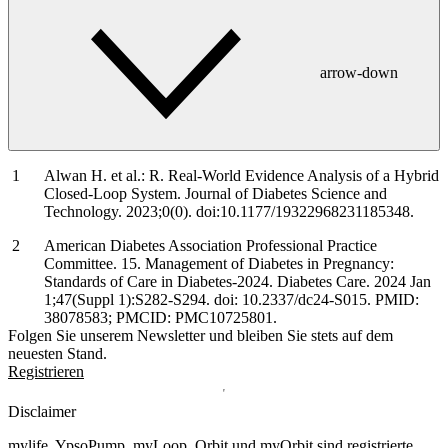
arrow-down
Alwan H. et al.: R. Real-World Evidence Analysis of a Hybrid
Closed-Loop System. Journal of Diabetes Science and
Technology. 2023;0(0). doi:10.1177/19322968231185348.
American Diabetes Association Professional Practice
Committee. 15. Management of Diabetes in Pregnancy:
Standards of Care in Diabetes-2024. Diabetes Care. 2024 Jan
1;47(Suppl 1):S282-S294. doi: 10.2337/dc24-S015. PMID:
38078583; PMCID: PMC10725801.
Folgen Sie unserem Newsletter und bleiben Sie stets auf dem
neuesten Stand.
Registrieren
Disclaimer
mylife, YpsoPump, myLoop, Orbit und myOrbit sind registrierte