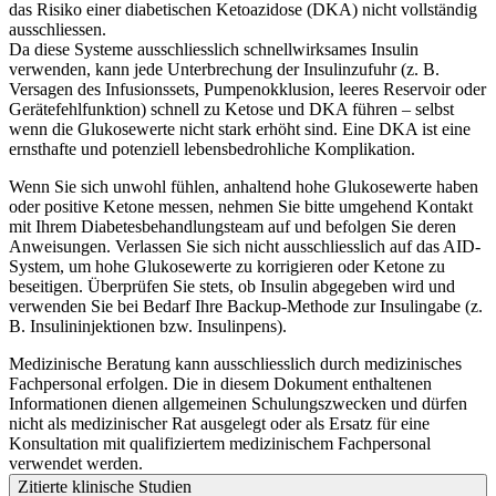
das Risiko einer diabetischen Ketoazidose (DKA) nicht vollständig
ausschliessen.
Da diese Systeme ausschliesslich schnellwirksames Insulin
verwenden, kann jede Unterbrechung der Insulinzufuhr (z. B.
Versagen des Infusionssets, Pumpenokklusion, leeres Reservoir oder
Gerätefehlfunktion) schnell zu Ketose und DKA führen – selbst
wenn die Glukosewerte nicht stark erhöht sind. Eine DKA ist eine
ernsthafte und potenziell lebensbedrohliche Komplikation.
Wenn Sie sich unwohl fühlen, anhaltend hohe Glukosewerte haben
oder positive Ketone messen, nehmen Sie bitte umgehend Kontakt
mit Ihrem Diabetesbehandlungsteam auf und befolgen Sie deren
Anweisungen. Verlassen Sie sich nicht ausschliesslich auf das AID-
System, um hohe Glukosewerte zu korrigieren oder Ketone zu
beseitigen. Überprüfen Sie stets, ob Insulin abgegeben wird und
verwenden Sie bei Bedarf Ihre Backup-Methode zur Insulingabe (z.
B. Insulininjektionen bzw. Insulinpens).
Medizinische Beratung kann ausschliesslich durch medizinisches
Fachpersonal erfolgen. Die in diesem Dokument enthaltenen
Informationen dienen allgemeinen Schulungszwecken und dürfen
nicht als medizinischer Rat ausgelegt oder als Ersatz für eine
Konsultation mit qualifiziertem medizinischem Fachpersonal
verwendet werden.
Zitierte klinische Studien