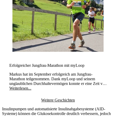
Erfolgreicher Jungfrau-Marathon mit myLoop
Markus hat im September erfolgreich am Jungfrau-
Marathon teilgenommen. Dank myLoop und seinem
unglaublichen Durchhaltevermögen konnte er eine Zeit von
4 Stunden und 50 Minuten laufen – herzlichen
Weiterlesen...
Glückwunsch!
Weitere Geschichten
Insulinpumpen und automatisierte Insulinabgabesysteme (AID-
Systeme) können die Glukosekontrolle deutlich verbessern, jedoch