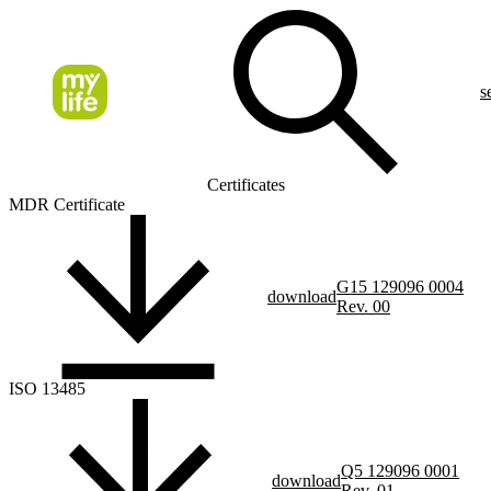
s
Certificates
MDR Certificate
G15 129096 0004
download
Rev. 00
ISO 13485
Q5 129096 0001
download
Rev. 01