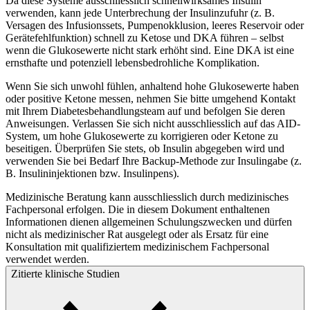
Da diese Systeme ausschliesslich schnellwirksames Insulin
verwenden, kann jede Unterbrechung der Insulinzufuhr (z. B.
Versagen des Infusionssets, Pumpenokklusion, leeres Reservoir oder
Gerätefehlfunktion) schnell zu Ketose und DKA führen – selbst
wenn die Glukosewerte nicht stark erhöht sind. Eine DKA ist eine
ernsthafte und potenziell lebensbedrohliche Komplikation.
Wenn Sie sich unwohl fühlen, anhaltend hohe Glukosewerte haben
oder positive Ketone messen, nehmen Sie bitte umgehend Kontakt
mit Ihrem Diabetesbehandlungsteam auf und befolgen Sie deren
Anweisungen. Verlassen Sie sich nicht ausschliesslich auf das AID-
System, um hohe Glukosewerte zu korrigieren oder Ketone zu
beseitigen. Überprüfen Sie stets, ob Insulin abgegeben wird und
verwenden Sie bei Bedarf Ihre Backup-Methode zur Insulingabe (z.
B. Insulininjektionen bzw. Insulinpens).
Medizinische Beratung kann ausschliesslich durch medizinisches
Fachpersonal erfolgen. Die in diesem Dokument enthaltenen
Informationen dienen allgemeinen Schulungszwecken und dürfen
nicht als medizinischer Rat ausgelegt oder als Ersatz für eine
Konsultation mit qualifiziertem medizinischem Fachpersonal
verwendet werden.
Zitierte klinische Studien