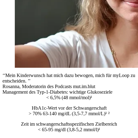
‘‘Mein Kinderwunsch hat mich dazu bewogen, mich für myLoop zu
entscheiden. ’’
Rosanna, Moderatorin des Podcasts mut.im.blut
Management des Typ-1-Diabetes: wichtige Glukoseziele
< 6,5% (48 mmol/mol)¹
HbA1c-Wert vor der Schwangerschaft
> 70% 63-140 mg/dL (3,5-7,7 mmol/L)¹ ²
Zeit im schwangerschaftsspezifischen Zielbereich
< 65-95 mg/dl (3,8-5,2 mmol/l)¹