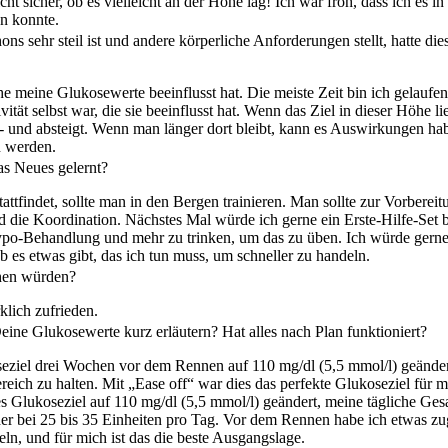
ht sicher, ob es vielleicht an der Höhe lag! Ich war froh, dass ich es i
en konnte.
ons sehr steil ist und andere körperliche Anforderungen stellt, hatte 
öhe meine Glukosewerte beeinflusst hat. Die meiste Zeit bin ich gelaufe
vität selbst war, die sie beeinflusst hat. Wenn das Ziel in dieser Höhe l
f- und absteigt. Wenn man länger dort bleibt, kann es Auswirkungen hab
n werden.
s Neues gelernt?
tfindet, sollte man in den Bergen trainieren. Man sollte zur Vorbereit
nd die Koordination. Nächstes Mal würde ich gerne ein Erste-Hilfe-Set
ypo-Behandlung und mehr zu trinken, um das zu üben. Ich würde gern
 es etwas gibt, das ich tun muss, um schneller zu handeln.
chen würden?
lich zufrieden.
ine Glukosewerte kurz erläutern? Hat alles nach Plan funktioniert?
seziel drei Wochen vor dem Rennen auf 110 mg/dl (5,5 mmol/l) geänder
eich zu halten. Mit „Ease off“ war dies das perfekte Glukoseziel für mi
s Glukoseziel auf 110 mg/dl (5,5 mmol/l) geändert, meine tägliche Gesa
ieder bei 25 bis 35 Einheiten pro Tag. Vor dem Rennen habe ich etwas
ln, und für mich ist das die beste Ausgangslage.