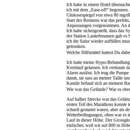
Ich habe in einem Hotel übernach
ich mit dem „Ease-off“ begonnen.
Glukosespiegel von etwa 80 mg/dl 
Start des Rennens war das perfek
Anpassungen vorgenommen. An der S
Ich habe sichergestellt, dass das
der Station Lauterbrunnen gab es S
ich die Salze wieder auffüllen mu
getrunken.
Welche Hilfsmittel hattest Du dabe
Ich hatte meine Hypo-Behandlung u
Kreislauf gelassen. Ich vertraute 
Alarm auslöst. Ich trug die Pumpe
damit, sie sass an meiner Taille un
Kanüle befand sich an meinem Bauc
Wie war das Gelände? War es oben
Auf halber Strecke war das Gelän
ersten Teil des Marathons konnte ic
schnell gestartet waren, aber als 
Wetterbedingungen, oben war es in 
Lauf in dieser Höhe. Der Grossglo
einfacher, weil wir auf 800 m Höhe