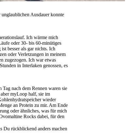
 unglaublichen Ausdauer konnte
nerationslauf. Ich wärme mich
Läufe oder 30- bis 60-minütiges
t besser als gar nichts. Ich
rzen oder Verletzungen in meinem
gen zugezogen. Ich war etwas
tunden in Interlaken genossen, es
Am Tag nach dem Rennen waren sie
aber myLoop half, sie im
Kohlenhydratspeicher wieder
 Menge an Protein zu mir. Am Ende
erung oder ähnliches, was für mich
Ovomaltine Rocks dabei, für den
as Du rückblickend anders machen