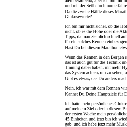
atemberaubend, aber ich bin mir nic
und mit der Seilbahn hinunterfahr
Da die zweite Hälfte dieses Marath
Glukosewerte?
Ich bin mir nicht sicher, ob die H
nicht, ob es die Höhe oder die Akti
Tipps, da man ziemlich schnell au
für ein solches Rennen einbezoge
Hast Du bei diesem Marathon etwa
Wenn das Rennen in den Bergen stat
das ist auch gut für die Technik u
Training dabei haben, mit mehr H
das System achten, um zu sehen, ob
Gibt es etwas, das Du anders ma
Nein, ich war mit dem Rennen wirk
Kannst Du Deine Hauptziele für De
Ich hatte mein persönliches Gluko
auf meinem Ziel oder in diesem Ber
der ersten Woche mein persönliche
45 Einheiten und jetzt bin ich w
gab, und ich habe jetzt mehr Muske