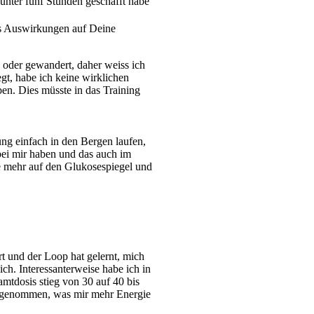
n unter fünf Stunden geschafft habe
dies Auswirkungen auf Deine
n oder gewandert, daher weiss ich
iegt, habe ich keine wirklichen
en. Dies müsste in das Training
ung einfach in den Bergen laufen,
 bei mir haben und das auch im
e mehr auf den Glukosespiegel und
t und der Loop hat gelernt, mich
ch. Interessanterweise habe ich in
mtdosis stieg von 30 auf 40 bis
 zugenommen, was mir mehr Energie