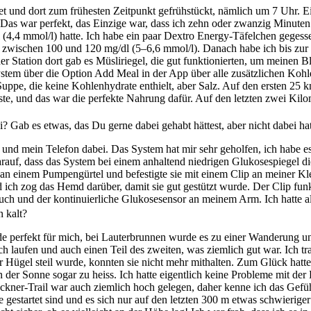
tet und dort zum frühesten Zeitpunkt gefrühstückt, nämlich um 7 Uhr.
 Das war perfekt, das Einzige war, dass ich zehn oder zwanzig Minute
(4,4 mmol/l) hatte. Ich habe ein paar Dextro Energy-Täfelchen gegesse
t, zwischen 100 und 120 mg/dl (5–6,6 mmol/l). Danach habe ich bis zu
tation dort gab es Müsliriegel, die gut funktionierten, um meinen Bl
 System über die Option Add Meal in der App über alle zusätzlichen Koh
uppe, die keine Kohlenhydrate enthielt, aber Salz. Auf den ersten 25 k
sste, und das war die perfekte Nahrung dafür. Auf den letzten zwei Ki
i? Gab es etwas, das Du gerne dabei gehabt hättest, aber nicht dabei hat
nd mein Telefon dabei. Das System hat mir sehr geholfen, ich habe es
darauf, dass das System bei einem anhaltend niedrigen Glukosespiegel d
 an einem Pumpengürtel und befestigte sie mit einem Clip an meiner Kl
d ich zog das Hemd darüber, damit sie gut gestützt wurde. Der Clip funk
h und der kontinuierliche Glukosesensor an meinem Arm. Ich hatte all
 kalt?
de perfekt für mich, bei Lauterbrunnen wurde es zu einer Wanderung 
h laufen und auch einen Teil des zweiten, was ziemlich gut war. Ich tra
der Hügel steil wurde, konnten sie nicht mehr mithalten. Zum Glück hatt
der Sonne sogar zu heiss. Ich hatte eigentlich keine Probleme mit der 
ckner-Trail war auch ziemlich hoch gelegen, daher kenne ich das Gefü
 gestartet sind und es sich nur auf den letzten 300 m etwas schwieriger