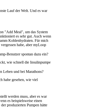
önste Lauf der Welt. Und es war
ption "Add Meal", um das System
unktioniert es sehr gut. Auch wenn
 Gramm Kohlenhydraten. Für mich
es vergessen habe, aber myLoop
oPump-Benutzer spontan dazu ein?
uckt, wie schnell die Insulinpumpe
hen Leben und bei Marathons?
Ich habe gesehen, wie viel
estellt werden muss, aber es war
 wenn es beispielsweise einen
e der produzierten Pumpen hätte