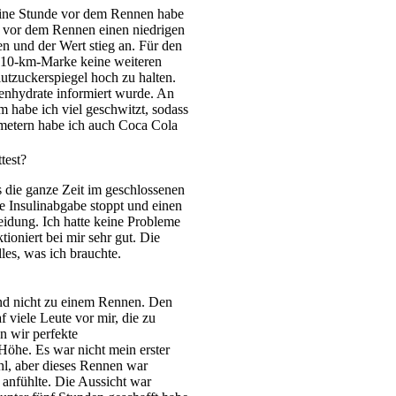
 Eine Stunde vor dem Rennen habe
n vor dem Rennen einen niedrigen
n und der Wert stieg an. Für den
r 10-km-Marke keine weiteren
utzuckerspiegel hoch zu halten.
lenhydrate informiert wurde. An
m habe ich viel geschwitzt, sodass
lometern habe ich auch Coca Cola
test?
 die ganze Zeit im geschlossenen
ie Insulinabgabe stoppt und einen
eidung. Ich hatte keine Probleme
tioniert bei mir sehr gut. Die
es, was ich brauchte.
und nicht zu einem Rennen. Den
f viele Leute vor mir, die zu
en wir perfekte
Höhe. Es war nicht mein erster
hl, aber dieses Rennen war
 anfühlte. Die Aussicht war