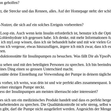
on geholfen?
 die Strecke und das Rennen, alles. Auf der Homepage steht: der sch
utzer, die sich auf ein solches Ereignis vorbereiten?
myLoop ein. Auch wenn kein Insulin erforderlich ist, benutze ich die O
 Kohlenhydrate ich gegessen habe. Ich denke, mit mehr Informationen f
e ich myLoop wissen, dass ich sie behandelt habe und mit wie vielen
enn ich vergesse, etwas hinzuzufügen, ärgere ich mich zwar, dass ich 
chen.
roduktionsstätte für Insulinpumpen zu besuchen. Was fällt Dir als Yps
zu sehen und mit den beteiligten Personen zu sprechen. Ich bin beeindr
leines Ding einen so grossen Unterschied macht.
sstätte deine Einstellung zur Verwendung der Pumpe in deinem täglic
als vorher, ich weiss, was drin ist und wie perfekt alles zusammenpasst. 
g einer einzigen Pumpe steckt.
ss der Insulinpumpen am meisten überrascht oder interessiert?
ss es sich um ein medizinisches Produkt handelt und dass es perfekt herg
arbeitenden zu sprechen. Die Qualitätskontrolle ist sehr streng, selbst
m gibt, darf die Pumpe nicht ausgeliefert werden. Angesichts der Meng