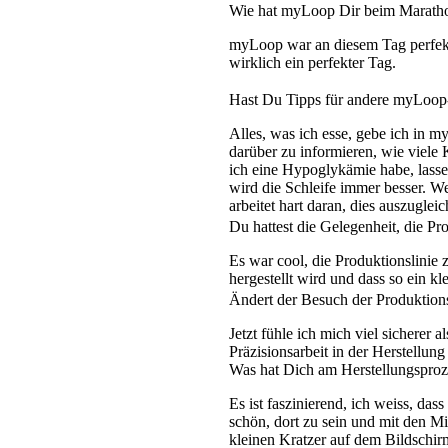
Wie hat myLoop Dir beim Marath
myLoop war an diesem Tag perfekt,
wirklich ein perfekter Tag.
Hast Du Tipps für andere myLoop-N
Alles, was ich esse, gebe ich in 
darüber zu informieren, wie viele
ich eine Hypoglykämie habe, lass
wird die Schleife immer besser. W
arbeitet hart daran, dies auszuglei
Du hattest die Gelegenheit, die P
Es war cool, die Produktionslinie 
hergestellt wird und dass so ein k
Ändert der Besuch der Produktion
Jetzt fühle ich mich viel sicherer 
Präzisionsarbeit in der Herstellun
Was hat Dich am Herstellungsproze
Es ist faszinierend, ich weiss, da
schön, dort zu sein und mit den Mit
kleinen Kratzer auf dem Bildschir