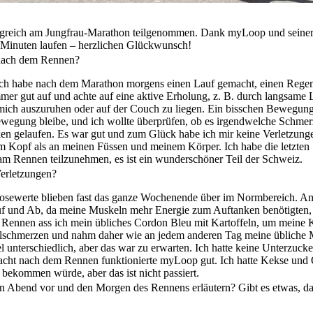
olgreich am Jungfrau-Marathon teilgenommen. Dank myLoop und seiner
0 Minuten laufen – herzlichen Glückwunsch!
 nach dem Rennen?
. Ich habe nach dem Marathon morgens einen Lauf gemacht, einen Rege
mer gut auf und achte auf eine aktive Erholung, z. B. durch langsame 
 mich auszuruhen oder auf der Couch zu liegen. Ein bisschen Bewegung is
Bewegung bleibe, und ich wollte überprüfen, ob es irgendwelche Schme
laken gelaufen. Es war gut und zum Glück habe ich mir keine Verletzun
 Kopf als an meinen Füssen und meinem Körper. Ich habe die letzten S
 am Rennen teilzunehmen, es ist ein wunderschöner Teil der Schweiz.
erletzungen?
kosewerte blieben fast das ganze Wochenende über im Normbereich. 
uf und Ab, da meine Muskeln mehr Energie zum Auftanken benötigten, 
Rennen ass ich mein übliches Cordon Bleu mit Kartoffeln, um meine 
kelschmerzen und nahm daher wie an jedem anderen Tag meine übliche
 unterschiedlich, aber das war zu erwarten. Ich hatte keine Unterzuck
Nacht nach dem Rennen funktionierte myLoop gut. Ich hatte Kekse und 
 bekommen würde, aber das ist nicht passiert.
n Abend vor und den Morgen des Rennens erläutern? Gibt es etwas, d