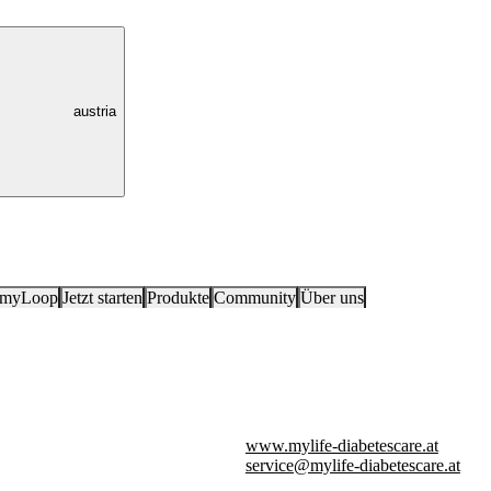
austria
 myLoop
Jetzt starten
Produkte
Community
Über uns
www.mylife-diabetescare.at
service@mylife-diabetescare.at