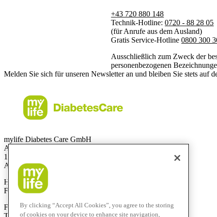
+43 720 880 148
Technik-Hotline:
0720 - 88 28 05
(für Anrufe aus dem Ausland)
Gratis Service-Hotline
0800 300 3
Ausschließlich zum Zweck der besse
personenbezogenen Bezeichnungen a
Melden Sie sich für unseren Newsletter an und bleiben Sie stets auf 
mylife Diabetes Care GmbH
Am Euro Platz 2
1120 Wien
Austria
Hotline:
0800 300 304
Fax:
+43 720 880 148
By clicking “Accept All Cookies”, you agree to the storing
Für Anrufe aus dem Ausland:
of cookies on your device to enhance site navigation,
Technik-Hotline:
+43 720 882 805