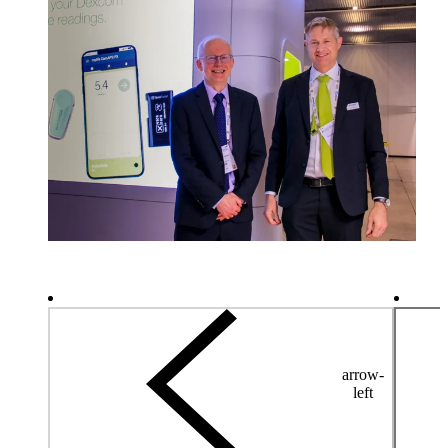
arrow-
left