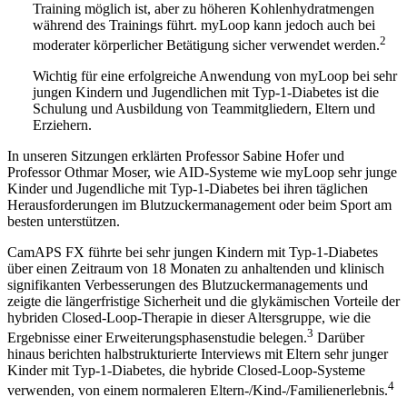
Training möglich ist, aber zu höheren Kohlenhydratmengen
während des Trainings führt. myLoop kann jedoch auch bei
2
moderater körperlicher Betätigung sicher verwendet werden.
Wichtig für eine erfolgreiche Anwendung von myLoop bei sehr
jungen Kindern und Jugendlichen mit Typ-1-Diabetes ist die
Schulung und Ausbildung von Teammitgliedern, Eltern und
Erziehern.
In unseren Sitzungen erklärten Professor Sabine Hofer und
Professor Othmar Moser, wie AID-Systeme wie myLoop sehr junge
Kinder und Jugendliche mit Typ-1-Diabetes bei ihren täglichen
Herausforderungen im Blutzuckermanagement oder beim Sport am
besten unterstützen.
CamAPS FX führte bei sehr jungen Kindern mit Typ-1-Diabetes
über einen Zeitraum von 18 Monaten zu anhaltenden und klinisch
signifikanten Verbesserungen des Blutzuckermanagements und
zeigte die längerfristige Sicherheit und die glykämischen Vorteile der
hybriden Closed-Loop-Therapie in dieser Altersgruppe, wie die
3
Ergebnisse einer Erweiterungsphasenstudie belegen.
Darüber
hinaus berichten halbstrukturierte Interviews mit Eltern sehr junger
Kinder mit Typ-1-Diabetes, die hybride Closed-Loop-Systeme
4
verwenden, von einem normaleren Eltern-/Kind-/Familienerlebnis.