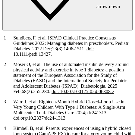
arrow-down
Sundberg F, et al. ISPAD Clinical Practice Consensus
Guidelines 2022: Managing diabetes in preschoolers. Pediatr
Diabetes. 2022 Dec;23(8):1496-1511.
doi:
10.1111/pedi.13427.
Moser O, et al. The use of automated insulin delivery around
physical activity and exercise in type 1 diabetes: a position
statement of the European Association for the Study of
Diabetes (EASD) and the International Society for Pediatric
and Adolescent Diabetes (ISPAD). Diabetologia. 2025
Feb;68(2):255-280.
doi: 10.007/s00125-024-06308-z
Ware J, et al. Eighteen-Month Hybrid Closed-Loop Use in
Very Young Children With Type 1 Diabetes: A Single-Arm
Multicenter Trial. Diabetes Care 2024; dc241313.
doi.org/10.2337/dc24-1313
Kimbell B, et al. Parents' experiences of using a hybrid closed-
loop system (CamAPS FX) to care for a very young child with