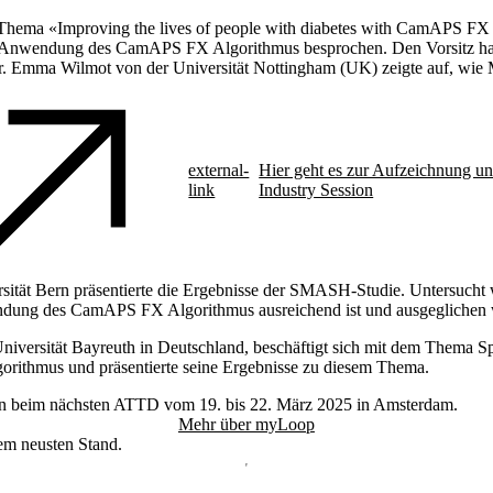
 Thema «Improving the lives of people with diabetes with CamAPS FX 
 Anwendung des CamAPS FX Algorithmus besprochen. Den Vorsitz ha
Dr. Emma Wilmot von der Universität Nottingham (UK) zeigte auf, wie
external-
Hier geht es zur Aufzeichnung un
link
Industry Session
rsität Bern präsentierte die Ergebnisse der SMASH-Studie. Untersucht 
ndung des CamAPS FX Algorithmus ausreichend ist und ausgeglichen
iversität Bayreuth in Deutschland, beschäftigt sich mit dem Thema Sp
thmus und präsentierte seine Ergebnisse zu diesem Thema.
en beim nächsten ATTD vom 19. bis 22. März 2025 in Amsterdam.
Mehr über myLoop
dem neusten Stand.