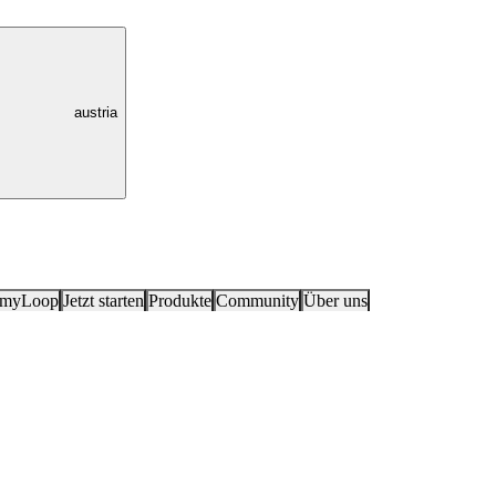
austria
 myLoop
Jetzt starten
Produkte
Community
Über uns