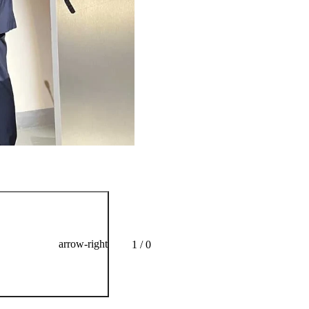
Unser Stand war während
arrow-right
1 / 0