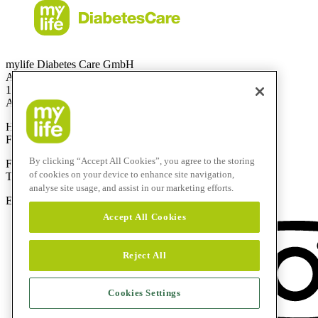
mylife Diabetes Care GmbH
Am Euro Platz 2
1120 Wien
Austria
Hotline:
0800 300 304
Fax:
+43 720 880 148
By clicking “Accept All Cookies”, you agree to the storing
Für Anrufe aus dem Ausland:
of cookies on your device to enhance site navigation,
Technik-Hotline:
+43 720 882 805
analyse site usage, and assist in our marketing efforts.
E-Mail:
service@mylife-diabetescare.at
Accept All Cookies
Reject All
Cookies Settings