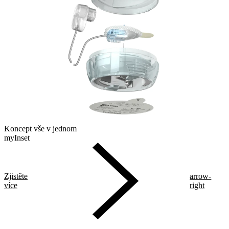
Koncept vše v jednom
myInset
Zjistěte
arrow-
více
right