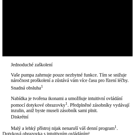
Jednoduché zaškolení
Vaše pumpa zahrnuje pouze nezbytné funkce. Tím se snižuje
náročnost proškolení a zůstává vám více času pro řízení léčby.
1
Snadná obsluha
Nabídka je tvořena ikonami a umožňuje intuitivní ovládání
1
pomocí dotykové obrazovky
. Předplněné zásobníky vydávají
inzulin, aniž byste museli zásobník sami plnit.
Diskrétní
1
Malý a lehký přístroj nijak nenaruší váš denní program
.
Dotyková obrazovka s intuitivním ovládáním¹