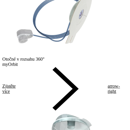
Otočné v rozsahu 360°
myOrbit
Zjistěte
arrow-
více
right