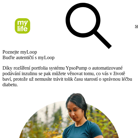
s
Poznejte myLoop
Buďte autentičtí s myLoop
Díky rozšíření portfolia systému YpsoPump o automatizované
podávání inzulinu se pak můžete věnovat tomu, co vás v životě
baví, protože už nemusíte trávit tolik času starostí o správnou léčbu
diabetu.