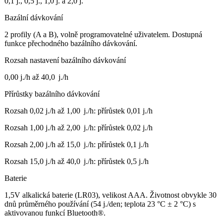
0,1 j., 0,5 j., 1,0 j. a 2,0 j.
Bazální dávkování
2 profily (A a B), volně programovatelné uživatelem. Dostupná
funkce přechodného bazálního dávkování.
Rozsah nastavení bazálního dávkování
0,00 j./h až 40,0 j./h
Přírůstky bazálního dávkování
Rozsah 0,02 j./h až 1,00 j./h: přírůstek 0,01 j./h
Rozsah 1,00 j./h až 2,00 j./h: přírůstek 0,02 j./h
Rozsah 2,00 j./h až 15,0 j./h: přírůstek 0,1 j./h
Rozsah 15,0 j./h až 40,0 j./h: přírůstek 0,5 j./h
Baterie
1,5V alkalická baterie (LR03), velikost AAA. Životnost obvykle 30
dnů průměrného používání (54 j./den; teplota 23 °C ± 2 °C) s
aktivovanou funkcí Bluetooth®.