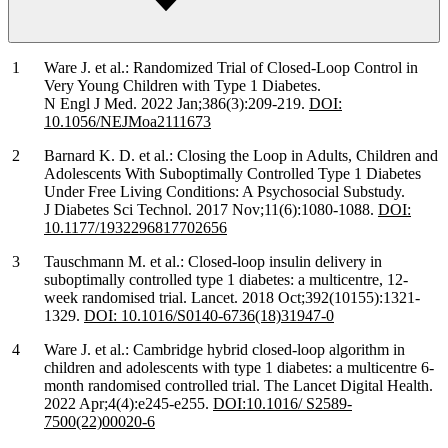
Ware J. et al.: Randomized Trial of Closed-Loop Control in
Very Young Children with Type 1 Diabetes.
N Engl J Med. 2022 Jan;386(3):209-219.
DOI:
10.1056/NEJMoa2111673
Barnard K. D. et al.: Closing the Loop in Adults, Children and
Adolescents With Suboptimally Controlled Type 1 Diabetes
Under Free Living Conditions: A Psychosocial Substudy.
J Diabetes Sci Technol. 2017 Nov;11(6):1080-1088.
DOI:
10.1177/1932296817702656
Tauschmann M. et al.: Closed-loop insulin delivery in
suboptimally controlled type 1 diabetes: a multicentre, 12-
week randomised trial. Lancet. 2018 Oct;392(10155):1321-
1329.
DOI: 10.1016/S0140-6736(18)31947-0
Ware J. et al.: Cambridge hybrid closed-loop algorithm in
children and adolescents with type 1 diabetes: a multicentre 6-
month randomised controlled trial. The Lancet Digital Health.
2022 Apr;4(4):e245-e255.
DOI:10.1016/ S2589-
7500(22)00020-6