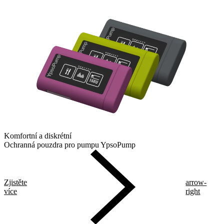
Komfortní a diskrétní
Ochranná pouzdra pro pumpu YpsoPump
Zjistěte
arrow-
více
right