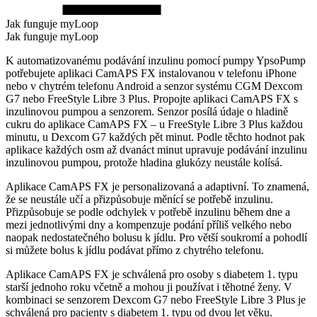
Jak funguje myLoop
Jak funguje myLoop
K automatizovanému podávání inzulinu pomocí pumpy YpsoPump
potřebujete aplikaci CamAPS FX instalovanou v telefonu iPhone
nebo v chytrém telefonu Android a senzor systému CGM Dexcom
G7 nebo FreeStyle Libre 3 Plus. Propojte aplikaci CamAPS FX s
inzulinovou pumpou a senzorem. Senzor posílá údaje o hladině
cukru do aplikace CamAPS FX – u FreeStyle Libre 3 Plus každou
minutu, u Dexcom G7 každých pět minut. Podle těchto hodnot pak
aplikace každých osm až dvanáct minut upravuje podávání inzulinu
inzulinovou pumpou, protože hladina glukózy neustále kolísá.
Aplikace CamAPS FX je personalizovaná a adaptivní. To znamená,
že se neustále učí a přizpůsobuje měnící se potřebě inzulinu.
Přizpůsobuje se podle odchylek v potřebě inzulinu během dne a
mezi jednotlivými dny a kompenzuje podání příliš velkého nebo
naopak nedostatečného bolusu k jídlu. Pro větší soukromí a pohodlí
si můžete bolus k jídlu podávat přímo z chytrého telefonu.
Aplikace CamAPS FX je schválená pro osoby s diabetem 1. typu
starší jednoho roku včetně a mohou ji používat i těhotné ženy. V
kombinaci se senzorem Dexcom G7 nebo FreeStyle Libre 3 Plus je
schválená pro pacienty s diabetem 1. typu od dvou let věku.