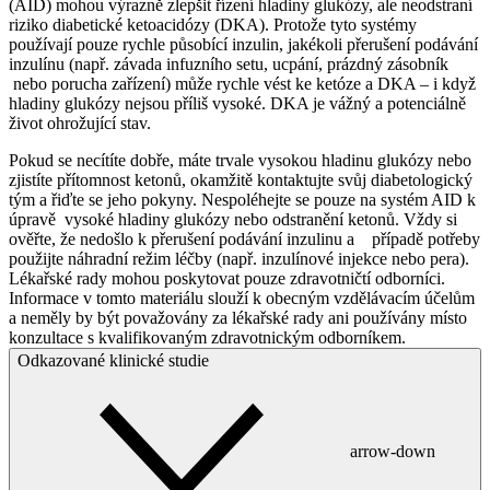
(AID) mohou výrazně zlepšit řízení hladiny glukózy, ale neodstraní
riziko diabetické ketoacidózy (DKA). Protože tyto systémy
používají pouze rychle působící inzulin, jakékoli přerušení podávání
inzulínu (např. závada infuzního setu, ucpání, prázdný zásobník
nebo porucha zařízení) může rychle vést ke ketóze a DKA – i když
hladiny glukózy nejsou příliš vysoké. DKA je vážný a potenciálně
život ohrožující stav.
Pokud se necítíte dobře, máte trvale vysokou hladinu glukózy nebo
zjistíte přítomnost ketonů, okamžitě kontaktujte svůj diabetologický
tým a řiďte se jeho pokyny. Nespoléhejte se pouze na systém AID k
úpravě vysoké hladiny glukózy nebo odstranění ketonů. Vždy si
ověřte, že nedošlo k přerušení podávání inzulinu a případě potřeby
použijte náhradní režim léčby (např. inzulínové injekce nebo pera).
Lékařské rady mohou poskytovat pouze zdravotničtí odborníci.
Informace v tomto materiálu slouží k obecným vzdělávacím účelům
a neměly by být považovány za lékařské rady ani používány místo
konzultace s kvalifikovaným zdravotnickým odborníkem.
Odkazované klinické studie
arrow-down