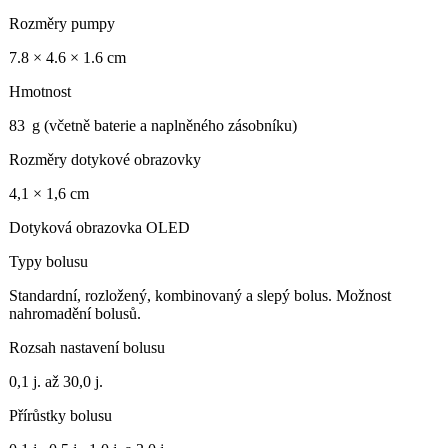
Rozměry pumpy
7.8 × 4.6 × 1.6 cm
Hmotnost
83 g (včetně baterie a naplněného zásobníku)
Rozměry dotykové obrazovky
4,1 × 1,6 cm
Dotyková obrazovka OLED
Typy bolusu
Standardní, rozložený, kombinovaný a slepý bolus. Možnost
nahromadění bolusů.
Rozsah nastavení bolusu
0,1 j. až 30,0 j.
Přírůstky bolusu