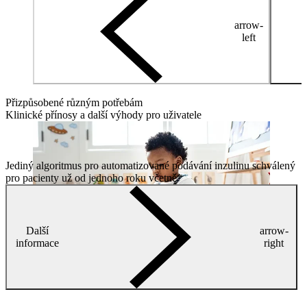
arrow-
left
Přizpůsobené různým potřebám
Klinické přínosy a další výhody pro uživatele
Jediný algoritmus pro automatizované podávání inzulinu schválený
pro pacienty už od jednoho roku včetně*
Další
arrow-
informace
right