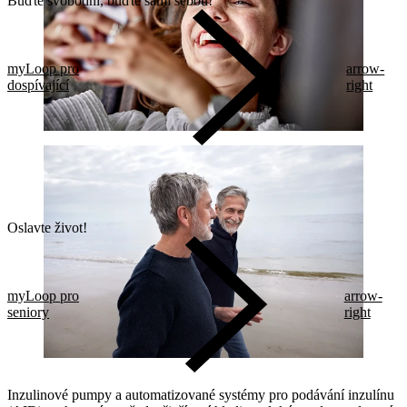
Buďte svobodní, buďte sami sebou!
myLoop pro
arrow-
dospívající
right
Oslavte život!
myLoop pro
arrow-
seniory
right
Inzulinové pumpy a automatizované systémy pro podávání inzulínu