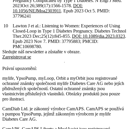
Pregnancy Complicated by Type 1 Diabetes. N Engl J Med.
2023Oct 26;389(17):1566-1578.
DOI:
10.1056/NEJMoa2303911
. Epub 2023 Oct 5. PMID:
37796241
Lawton J et al.: Listening to Women: Experiences of Using
Closed-Loop in Type 1 Diabetes Pregnancy. Diabetes Technol
Ther.2023 Dec;25(12):845-855.
DOI: 10.1089/dia.2023.0323
.
Epub 2023 Nov 7. PMID: 37795883; PMCID:
PMC10698780.
Sledujte náš newsletter a zůstaňte v obraze.
Zaregistrovat se
Právní upozornění:
mylife, YpsoPump, myLoop, Orbit a myOrbit jsou registrované
ochranné známky společnosti mylife Diabetes Care AG nebo jejích
přidružených společností. Ostatní ochranné známky jsou
vlastnictvím příslušných vlastníků. Obrázky produktů jsou pouze
pro ilustraci.
CamDiab Ltd. je zákonný výrobce CamAPS. CamAPS se používá
s pumpou YpsoPump, jejímž zákonným výrobcem je mylife
Diabetes Care AG.
CamAPS, CamAPS Liberty a MealAssist jsou registrované