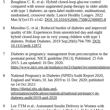
Boughton C. K. et al.: Hybrid closed-loop glucose control
compared with sensor augmented pump therapy in older adults
with type 1 diabetes: an open-label multicentre, multinational,
randomised, crossover study. Lancet Healthy Longev. 2022
Mar;3(3):e135–e142.
DOI: 10.1016/S2666-7568(22)00005-8
Musolino G. et al.: Reduced burden of diabetes and improved
quality of life: Experiences from unrestricted day-and-night
hybrid closed-loop use in very young children with type 1
diabetes. Pediatr Diabetes. 2019 Sep;20(6):794-799.
DOI:
10.1111/pedi.12872
Diabetes in pregnancy: management from preconception to the
postnatal period. NICE guideline [NG3]. Published: 25 Feb
2015. Last updated: 16 Dec 2020.
https://www.nice.org.uk/guidance/ng3/chapter/recommendation
National Pregnancy in Diabetes (NPID) Audit Report 2020,
England and Wales, 01 Jan 2019 to 31 Dec 2020; published
on 14 Oct 2021:
https://digital.nhs.uk/data-and-
information/publications/statistical/national-pregnancy-in-
diabetes-audit/2019-and-2020
Lee TTM et al.: Automated Insulin Delivery in Women with