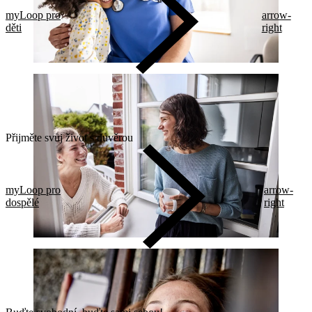
myLoop pro
arrow-
děti
right
Přijměte svůj život s důvěrou
myLoop pro
arrow-
dospělé
right