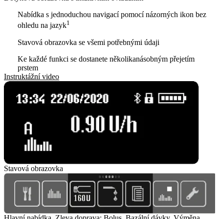
Nabídka s jednoduchou navigací pomocí názorných ikon bez
1
ohledu na jazyk
Stavová obrazovka se všemi potřebnými údaji
Ke každé funkci se dostanete několikanásobným přejetím
prstem
Instruktážní video
Stavová obrazovka
Hlavní nabídka. Zleva doprava: Bolus, Bazální dávky, Výměna