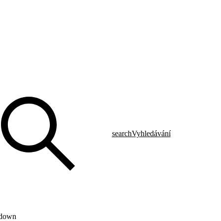
search
Vyhledávání
-down