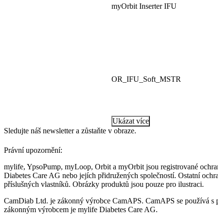
myOrbit Inserter IFU
OR_IFU_Soft_MSTR
Ukázat více
Sledujte náš newsletter a zůstaňte v obraze.
Právní upozornění:
mylife, YpsoPump, myLoop, Orbit a myOrbit jsou registrované ochra
Diabetes Care AG nebo jejích přidružených společností. Ostatní ochr
příslušných vlastníků. Obrázky produktů jsou pouze pro ilustraci.
CamDiab Ltd. je zákonný výrobce CamAPS. CamAPS se používá s 
zákonným výrobcem je mylife Diabetes Care AG.