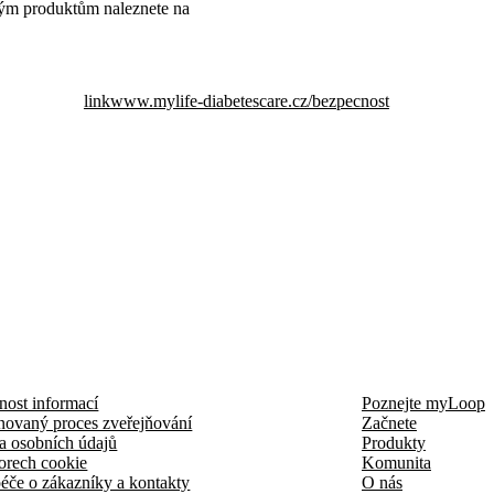
ým produktům naleznete na
link
www.mylife-diabetescare.cz/bezpecnost
nost informací
Poznejte myLoop
novaný proces zveřejňování
Začnete
a osobních údajů
Produkty
orech cookie
Komunita
éče o zákazníky a kontakty
O nás