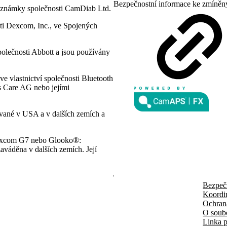
Bezpečnostní informace ke zmíněn
 známky společnosti CamDiab Ltd.
i Dexcom, Inc., ve Spojených
polečnosti Abbott a jsou používány
e vlastnictví společnosti Bluetooth
es Care AG nebo jejími
ované v USA a v dalších zemích a
 Dexcom G7 nebo Glooko®:
aváděna v dalších zemích. Její
Bezpeč
Koordi
Ochran
O soub
Linka p