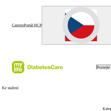
Careers
Portál HCP
Poznejt
Ke stažení
Kate