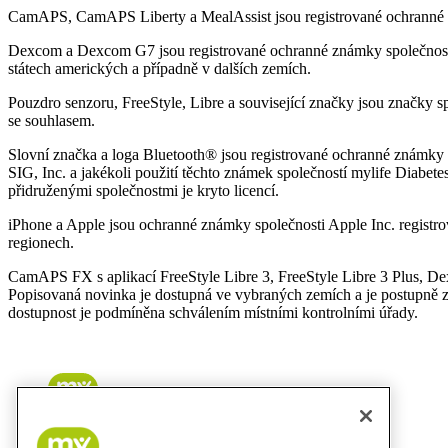
CamAPS, CamAPS Liberty a MealAssist jsou registrované ochranné
Dexcom a Dexcom G7 jsou registrované ochranné známky společnost
státech amerických a případně v dalších zemích.
Pouzdro senzoru, FreeStyle, Libre a související značky jsou značky s
se souhlasem.
Slovní značka a loga Bluetooth® jsou registrované ochranné známky v
SIG, Inc. a jakékoli použití těchto známek společností mylife Diabet
přidruženými společnostmi je kryto licencí.
iPhone a Apple jsou ochranné známky společnosti Apple Inc. registr
regionech.
CamAPS FX s aplikací FreeStyle Libre 3, FreeStyle Libre 3 Plus,
Popisovaná novinka je dostupná ve vybraných zemích a je postupně z
dostupnost je podmíněna schválením místními kontrolními úřady.