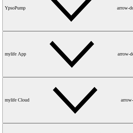
YpsoPump
arrow-
mylife App
arrow-
mylife Cloud
arrow