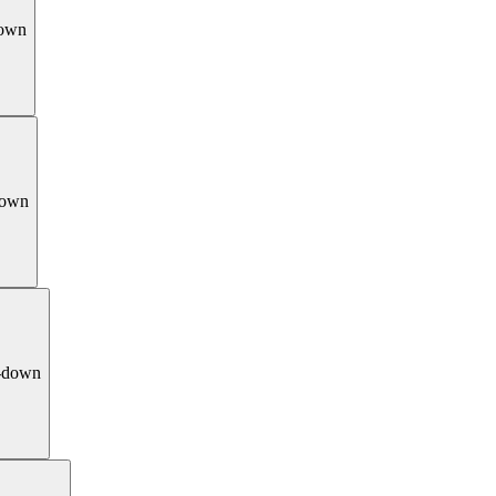
down
down
-down