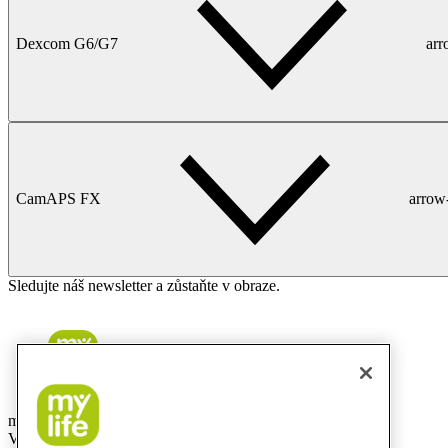
Dexcom G6/G7
ar
CamAPS FX
arrow
Sledujte náš newsletter a zůstaňte v obraze.
mylife Diabetes Care s.r.o.
Vinohradská 1597/174