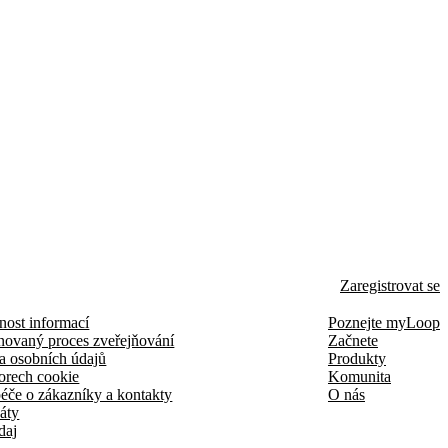
Zaregistrovat se
nost informací
Poznejte myLoop
novaný proces zveřejňování
Začnete
a osobních údajů
Produkty
orech cookie
Komunita
éče o zákazníky a kontakty
O nás
káty
daj