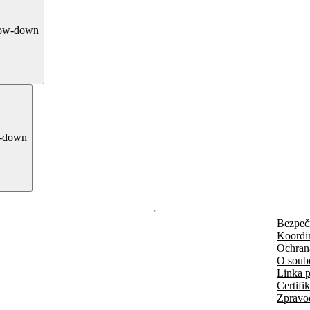
row-down
-down
Bezpeč
Koordi
Ochran
O soub
Linka p
Certifi
Zpravo