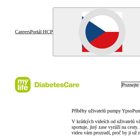
Careers
Portál HCP
Poznejt
Příběhy uživatelů pumpy YpsoPu
V krátkých videích od uživatelů vá
sportuje, jiný zase vyráží na cest
videu vám prozradí, proč by ji už n