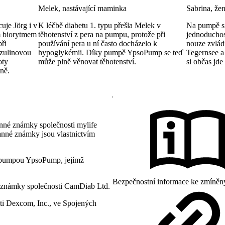
Melek, nastávající maminka
Sabrina, že
uje Jörg i v
K léčbě diabetu 1. typu přešla Melek v
Na pumpě si
ým biorytmem
těhotenství z pera na pumpu, protože při
jednoduchost
při
používání pera u ní často docházelo k
nouze zvládn
nzulinovou
hypoglykémii. Díky pumpě YpsoPump se teď
Tegernsee 
oty
může plně věnovat těhotenství.
si občas jde 
ně.
nné známky společnosti mylife
anné známky jsou vlastnictvím
pumpou YpsoPump, jejímž
Bezpečnostní informace ke zmíněn
 známky společnosti CamDiab Ltd.
i Dexcom, Inc., ve Spojených