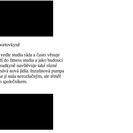
sportovkyně
 vedle studia ráda a často věnuje
í do fitness studia a jako budoucí
radkyně navštěvuje také různé
tnává nová jídla. Inzulinová pumpa
 jí stala nerozlučným, ale téměř
m společníkem.