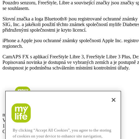
Pouzdro senzoru, FreeStyle, Libre a související značky jsou značky s
se souhlasem.
Slovní značka a loga Bluetooth® jsou registrované ochranné známky v
SIG, Inc. a jakékoli použití těchto známek společností mylife Diabet
přidruženými společnostmi je kryto licencí.
iPhone a Apple jsou ochranné známky společnosti Apple Inc. registr
regionech.
CamAPS FX s aplikací FreeStyle Libre 3, FreeStyle Libre 3 Plus,
Popisovaná novinka je dostupná ve vybraných zemích a je postupně z
dostupnost je podmíněna schválením místními kontrolními úřady.
mylife Diabetes Care s.r.o.
Vinohradská 1597/174
130 00 Praha 3
By clicking “Accept All Cookies”, you agree to the storing
Czech Republic
of cookies on your device to enhance site navigation,