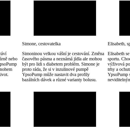
Simone, cestovatelka
Elisabeth, 
ráví
Simoninou velkou vášní je cestování. Změna
Elisabeth se
várně nebo
časového pásma a neznámá jídla ale mohou
sportu. Chod
 YpsoPump
být pro lidi s diabetem problém. Simone je
výživová po
 mnohem
proto ráda, že si v inzulinové pumpě
trhy a ochu
život.
YpsoPump může nastavit dva profily
YpsoPump se
bazálních dávek a různé varianty bolusu.
neviditelný