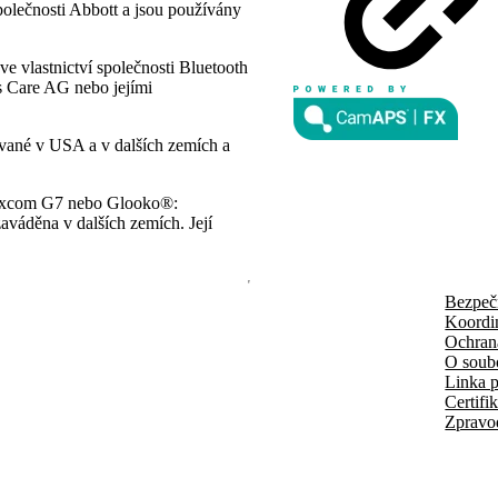
polečnosti Abbott a jsou používány
e vlastnictví společnosti Bluetooth
es Care AG nebo jejími
ované v USA a v dalších zemích a
 Dexcom G7 nebo Glooko®:
aváděna v dalších zemích. Její
Bezpeč
Koordi
Ochran
O soub
Linka p
Certifi
Zpravo