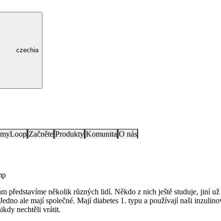
czechia
e myLoop
Začněte
Produkty
Komunita
O nás
mp
m představíme několik různých lidí. Někdo z nich ještě studuje, jiní už
y. Jedno ale mají společné. Mají diabetes 1. typu a používají naši inz
ikdy nechtěli vrátit.