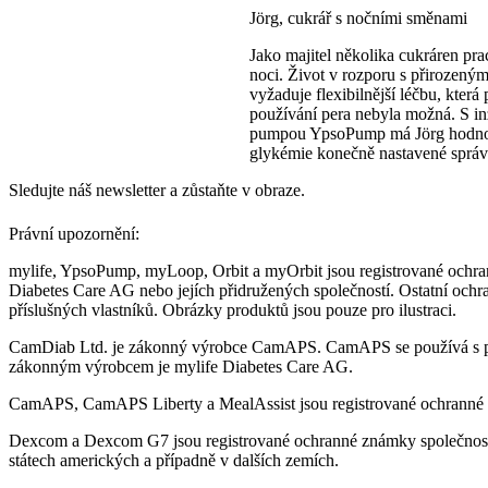
Jörg, cukrář s nočními směnami
Jako majitel několika cukráren prac
noci. Život v rozporu s přirozen
vyžaduje flexibilnější léčbu, která 
používání pera nebyla možná. S i
pumpou YpsoPump má Jörg hodn
glykémie konečně nastavené správ
Sledujte náš newsletter a zůstaňte v obraze.
Právní upozornění:
mylife, YpsoPump, myLoop, Orbit a myOrbit jsou registrované ochra
Diabetes Care AG nebo jejích přidružených společností. Ostatní ochr
příslušných vlastníků. Obrázky produktů jsou pouze pro ilustraci.
CamDiab Ltd. je zákonný výrobce CamAPS. CamAPS se používá s 
zákonným výrobcem je mylife Diabetes Care AG.
CamAPS, CamAPS Liberty a MealAssist jsou registrované ochranné
Dexcom a Dexcom G7 jsou registrované ochranné známky společnost
státech amerických a případně v dalších zemích.