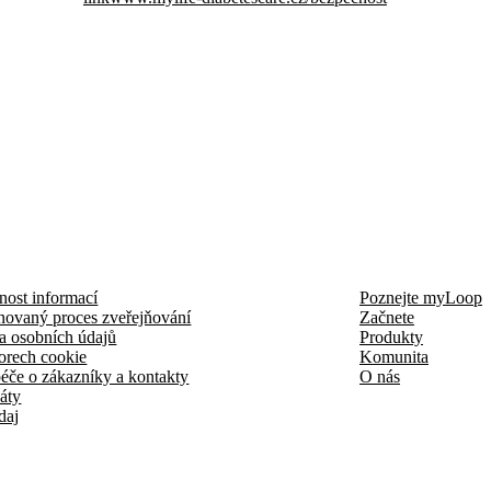
nost informací
Poznejte myLoop
novaný proces zveřejňování
Začnete
a osobních údajů
Produkty
orech cookie
Komunita
éče o zákazníky a kontakty
O nás
káty
daj