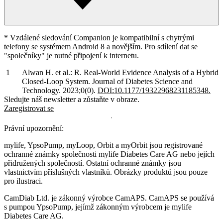
* Vzdálené sledování Companion je kompatibilní s chytrými
telefony se systémem Android 8 a novějším. Pro sdílení dat se
"společníky" je nutné připojení k internetu.
Alwan H. et al.: R. Real-World Evidence Analysis of a Hybrid
Closed-Loop System. Journal of Diabetes Science and
Technology. 2023;0(0).
DOI:10.1177/19322968231185348.
Sledujte náš newsletter a zůstaňte v obraze.
Zaregistrovat se
Právní upozornění:
mylife, YpsoPump, myLoop, Orbit a myOrbit jsou registrované
ochranné známky společnosti mylife Diabetes Care AG nebo jejích
přidružených společností. Ostatní ochranné známky jsou
vlastnictvím příslušných vlastníků. Obrázky produktů jsou pouze
pro ilustraci.
CamDiab Ltd. je zákonný výrobce CamAPS. CamAPS se používá
s pumpou YpsoPump, jejímž zákonným výrobcem je mylife
Diabetes Care AG.