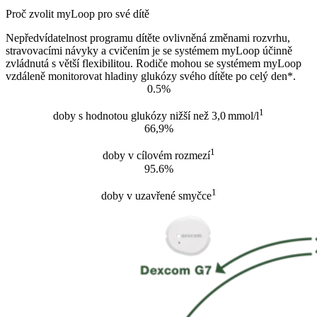
Proč zvolit myLoop pro své dítě
Nepředvídatelnost programu dítěte ovlivněná změnami rozvrhu,
stravovacími návyky a cvičením je se systémem myLoop účinně
zvládnutá s větší flexibilitou. Rodiče mohou se systémem myLoop
vzdáleně monitorovat hladiny glukózy svého dítěte po celý den*.
0.5%
1
doby s hodnotou glukózy nižší než 3,0 mmol/l
66,9%
1
doby v cílovém rozmezí
95.6%
1
doby v uzavřené smyčce