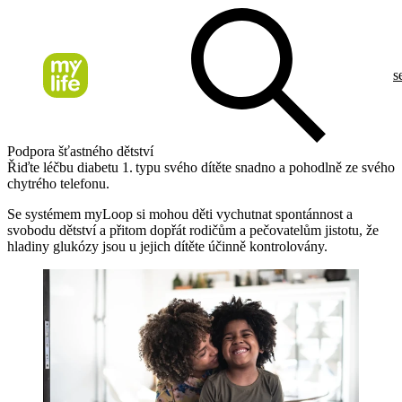
s
Podpora šťastného dětství
Řiďte léčbu diabetu 1. typu svého dítěte snadno a pohodlně ze svého
chytrého telefonu.
Se systémem myLoop si mohou děti vychutnat spontánnost a
svobodu dětství a přitom dopřát rodičům a pečovatelům jistotu, že
hladiny glukózy jsou u jejich dítěte účinně kontrolovány.