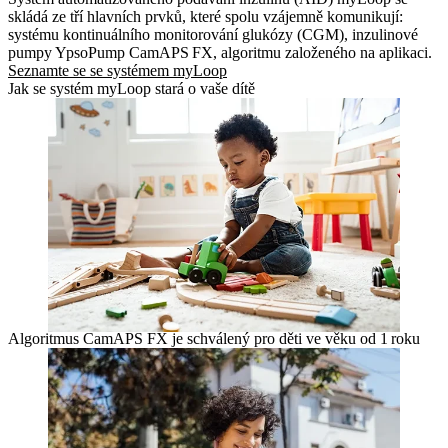
skládá ze tří hlavních prvků, které spolu vzájemně komunikují:
systému kontinuálního monitorování glukózy (CGM), inzulinové
pumpy YpsoPump CamAPS FX, algoritmu založeného na aplikaci.
Seznamte se se systémem myLoop
Jak se systém myLoop stará o vaše dítě
Algoritmus CamAPS FX je schválený pro děti ve věku od 1 roku