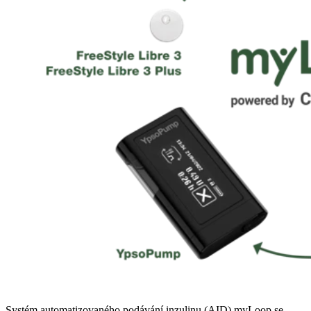
Systém automatizovaného podávání inzulinu (AID) myLoop se