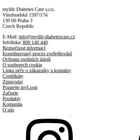
mylife Diabetes Care s.r.o.
Vinohradská 1597/174
130 00 Praha 3
Czech Republic
E-Mail:
info@mylife-diabetescare.cz
Infolinka:
800 140 440
Bezpečnost informací
Koordinovaný proces zveřejňování
Ochrana osobních údajů
O souborech cookie
Linka péče o zákazníky a kontakty
Certifikáty
Zpravodaj
Poznejte myLoop
Začnete
Produkty
Komunita
O nás