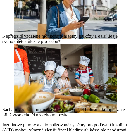
Nepřetržitě vzdáleně monitorujte hladiny glukózy a další údaje
svého dítěte důležité pro léčbu*
Sacharidy v jídle přednastavené pro výpočet bolusu a kompenzace
příliš vysokého či nízkého množství
Inzulinové pumpy a automatizované systémy pro podávání inzulínu
(AID) mohou výrazně zlepšit řízení hladiny glukózy, ale neodstraní