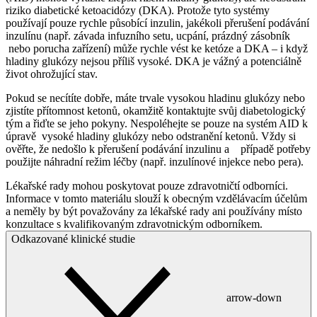
riziko diabetické ketoacidózy (DKA). Protože tyto systémy
používají pouze rychle působící inzulin, jakékoli přerušení podávání
inzulínu (např. závada infuzního setu, ucpání, prázdný zásobník
nebo porucha zařízení) může rychle vést ke ketóze a DKA – i když
hladiny glukózy nejsou příliš vysoké. DKA je vážný a potenciálně
život ohrožující stav.
Pokud se necítíte dobře, máte trvale vysokou hladinu glukózy nebo
zjistíte přítomnost ketonů, okamžitě kontaktujte svůj diabetologický
tým a řiďte se jeho pokyny. Nespoléhejte se pouze na systém AID k
úpravě vysoké hladiny glukózy nebo odstranění ketonů. Vždy si
ověřte, že nedošlo k přerušení podávání inzulinu a případě potřeby
použijte náhradní režim léčby (např. inzulínové injekce nebo pera).
Lékařské rady mohou poskytovat pouze zdravotničtí odborníci.
Informace v tomto materiálu slouží k obecným vzdělávacím účelům
a neměly by být považovány za lékařské rady ani používány místo
konzultace s kvalifikovaným zdravotnickým odborníkem.
Odkazované klinické studie
arrow-down