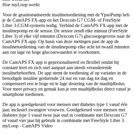
Hoe myLoop werkt
Voor de geautomatiseerde insulinetoediening met de YpsoPump heb
je de CamAPS FX-app en het Dexcom G7 CGM- of FreeStyle
Libre 3-CGM-systeem nodig. Verbind de CamAPS FX-app met de
insulinepomp en de sensor. De sensor zendt elke minuut (FreeStyle
Libre 3) of elke vijf minuten (Dexcom G7) glucosegegevens naar de
CamAPS FX-app. Op basis van deze metingen past de app de
insulinetoediening van de insulinepomp elke acht tot twaalf minuten
aan om lage en hoge glucosewaarden te voorkomen.
De CamAPS FX-app is gepersonaliseerd en flexibel omdat hij
constant leert en zich snel aanpast aan steeds veranderende
insulinebehoeften. De app stemt de toediening af op variaties in de
benodigde insuline gedurende 24 uur en van dag tot dag en
compenseert een te hoge en te lage dosering van de maaltijdbolus.
Voor meer privacy en gemak kun je een maaltijdbolus direct vanaf je
smartphone toedienen.
De app is goedgekeurd voor mensen met diabetes type 1 vanaf één
jaar, inclusief zwangere vrouwen. Goedgekeurd voor mensen met
diabetes type 1 vanaf twee jaar oud in combinatie met Dexcom G7
of vanaf vier jaar bij gebruik in combinatie met FreeStyle Libre 3.
myLoop - CamAPS Video