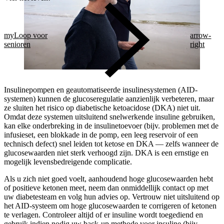
myLoop voor
arrow-
senioren
right
Insulinepompen en geautomatiseerde insulinesystemen (AID-
systemen) kunnen de glucoseregulatie aanzienlijk verbeteren, maar
ze sluiten het risico op diabetische ketoacidose (DKA) niet uit.
Omdat deze systemen uitsluitend snelwerkende insuline gebruiken,
kan elke onderbreking in de insulinetoevoer (bijv. problemen met de
infusieset, een blokkade in de pomp, een leeg reservoir of een
technisch defect) snel leiden tot ketose en DKA — zelfs wanneer de
glucosewaarden niet sterk verhoogd zijn. DKA is een ernstige en
mogelijk levensbedreigende complicatie.
Als u zich niet goed voelt, aanhoudend hoge glucosewaarden hebt
of positieve ketonen meet, neem dan onmiddellijk contact op met
uw diabetesteam en volg hun advies op. Vertrouw niet uitsluitend op
het AID-systeem om hoge glucosewaarden te corrigeren of ketonen
te verlagen. Controleer altijd of er insuline wordt toegediend en
gebruik indien nodig uw back-up methode voor insuline (bijv.