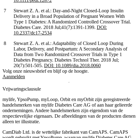
10.1111/pedi.12872
Stewart Z. A. et al.: Day-and-Night Closed-Loop Insulin
Delivery in a Broad Population of Pregnant Women With
Type 1 Diabetes: A Randomized Controlled Crossover Trial.
Diabetes Care. 2018 Jul;41(7):1391-1399.
DOI:
10.2337/dc17-2534
Stewart Z. A. et al.: Adaptability of Closed Loop During
Labor, Delivery, and Postpartum: A Secondary Analysis of
Data from Two Randomized Crossover Trials in Type 1
Diabetes Pregnancy. Diabetes Technol Ther. 2018 Jul;
20(7):501-505.
DOI: 10.1089/dia.2018.0060
Volg onze nieuwsbrief en blijf op de hoogte.
Aanmelden
Vrijwaringsclausule
mylife, YpsoPump, myLoop, Orbit en myOrbit zijn geregistreerde
handelsmerken van mylife Diabetes Care AG of aan haar gelieerde
ondernemingen. Andere handelsmerken zĳn eigendom van de
respectievelĳke eigenaars. De afbeeldingen van de producten dienen
alleen ter illustratie.
CamDiab Ltd. is de wettelijke fabrikant van CamAPS. CamAPS
wordt gebruikt met YpsoPump, waarvan mylife Diabetes Care AG