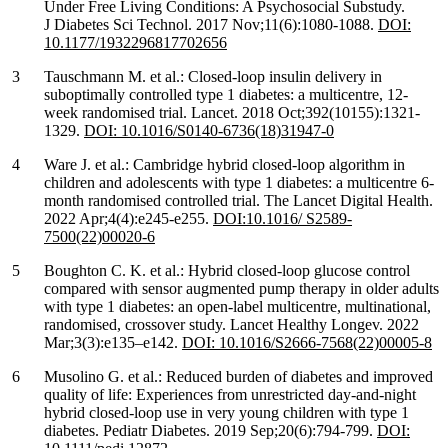
Under Free Living Conditions: A Psychosocial Substudy.
J Diabetes Sci Technol. 2017 Nov;11(6):1080-1088.
DOI:
10.1177/1932296817702656
Tauschmann M. et al.: Closed-loop insulin delivery in
suboptimally controlled type 1 diabetes: a multicentre, 12-
week randomised trial. Lancet. 2018 Oct;392(10155):1321-
1329.
DOI: 10.1016/S0140-6736(18)31947-0
Ware J. et al.: Cambridge hybrid closed-loop algorithm in
children and adolescents with type 1 diabetes: a multicentre 6-
month randomised controlled trial. The Lancet Digital Health.
2022 Apr;4(4):e245-e255.
DOI:10.1016/ S2589-
7500(22)00020-6
Boughton C. K. et al.: Hybrid closed-loop glucose control
compared with sensor augmented pump therapy in older adults
with type 1 diabetes: an open-label multicentre, multinational,
randomised, crossover study. Lancet Healthy Longev. 2022
Mar;3(3):e135–e142.
DOI: 10.1016/S2666-7568(22)00005-8
Musolino G. et al.: Reduced burden of diabetes and improved
quality of life: Experiences from unrestricted day-and-night
hybrid closed-loop use in very young children with type 1
diabetes. Pediatr Diabetes. 2019 Sep;20(6):794-799.
DOI: