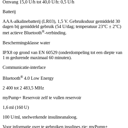
Omvang 15,0 U/h tot 40,0 U/h: 0,5 U/h
Batterij
AAA-alkalinebatterij (LR03), 1,5 V. Gebruiksduur gemiddeld 30
dagen bij gemiddeld gebruik (54 U/dag; temperatuur 23°C ± 2°C)
®
met actieve Bluetooth
-verbinding.
Beschermingsklasse water
IPX8 op grond van EN 60529 (onderdompeling tot een diepte van
1 m gedurende maximaal 60 minuten).
Communicatie-interface
®
Bluetooth
4.0 Low Energy
2 400 tot 2 483,5 MHz
myPump+ Reservoir zelf te vullen reservoir
1,6 ml (160 U)
100 U/ml, snelwerkende insulineanaloog.
Voor informatie over te gebruiken insulines zie:
myPump+