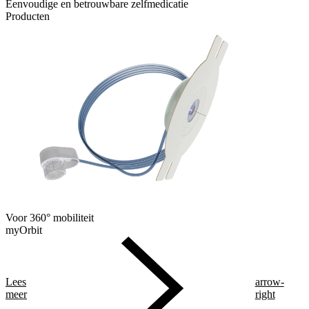
Eenvoudige en betrouwbare zelfmedicatie
Producten
Voor 360° mobiliteit
myOrbit
Lees
arrow-
meer
right