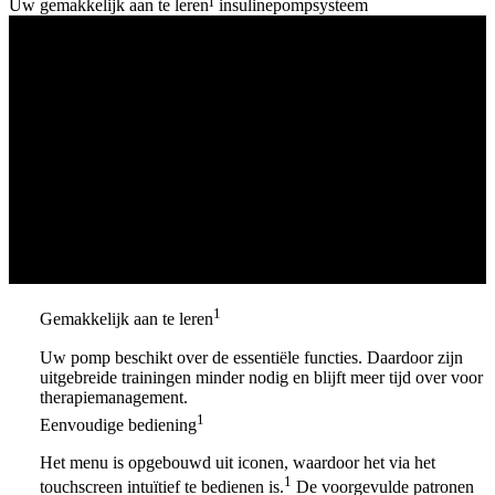
Uw gemakkelijk aan te leren¹ insulinepompsysteem
1
Gemakkelijk aan te leren
Uw pomp beschikt over de essentiële functies. Daardoor zijn
uitgebreide trainingen minder nodig en blijft meer tijd over voor
therapiemanagement.
1
Eenvoudige bediening
Het menu is opgebouwd uit iconen, waardoor het via het
1
touchscreen intuïtief te bedienen is.
De voorgevulde patronen