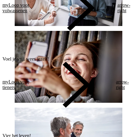
myLoop voor
arrow-
volwassenen
right
Voel je vrij, wees jezelf!
myLoop voor
arrow-
tieners
right
Vier het leven!