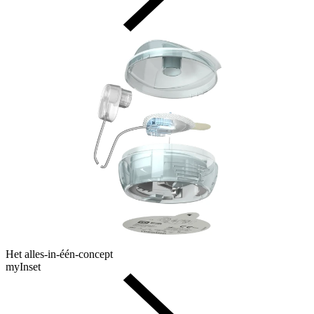
Het alles-in-één-concept
myInset