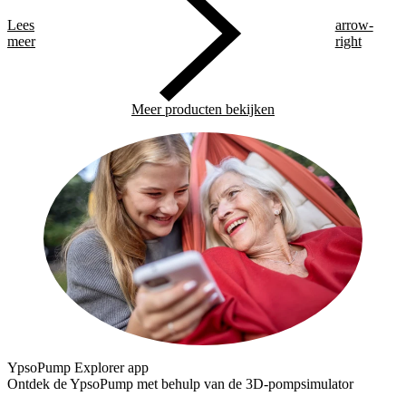
Lees
arrow-
meer
right
Meer producten bekijken
YpsoPump Explorer app
Ontdek de YpsoPump met behulp van de 3D-pompsimulator