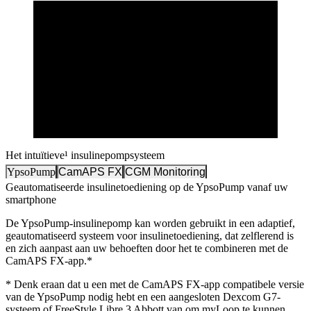
Het intuïtieve¹ insulinepompsysteem
YpsoPump
CamAPS FX
CGM Monitoring
Geautomatiseerde insulinetoediening op de YpsoPump vanaf uw
smartphone
De YpsoPump-insulinepomp kan worden gebruikt in een adaptief,
geautomatiseerd systeem voor insulinetoediening, dat zelflerend is
en zich aanpast aan uw behoeften door het te combineren met de
CamAPS FX-app.*
* Denk eraan dat u een met de CamAPS FX-app compatibele versie
van de YpsoPump nodig hebt en een aangesloten Dexcom G7-
systeem of FreeStyle Libre 3 Abbott van om myLoop te kunnen