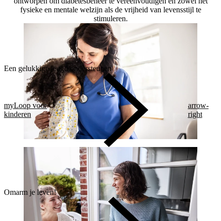
ontworpen om diabetesbeheer te vereenvoudigen en zowel het
fysieke en mentale welzijn als de vrijheid van levensstijl te
stimuleren.
Een gelukkige jeugd ondersteunen
myLoop voor
arrow-
kinderen
right
Omarm je leven!