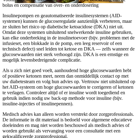
bolus en compensatie van over- en onderdosering
Insulinepompen en geautomatiseerde insulinesystemen (AID-
systemen) kunnen de glucoseregulatie aanzienlijk verbeteren, maar
ze sluiten het risico op diabetische ketoacidose (DKA) niet uit.
Omdat deze systemen uitsluitend snelwerkende insuline gebruiken,
kan elke onderbreking in de insulinetoevoer (bijv. problemen met de
infusieset, een blokkade in de pomp, een leeg reservoir of een
technisch defect) snel leiden tot ketose en DKA — zelfs wanneer de
glucosewaarden niet sterk verhoogd zijn. DKA is een ernstige en
mogelijk levensbedreigende complicatie.
Als u zich niet goed voelt, aanhoudend hoge glucosewaarden hebt
of positieve ketonen meet, neem dan onmiddellijk contact op met
uw diabetesteam en volg hun advies op. Vertrouw niet uitsluitend op
het AID-systeem om hoge glucosewaarden te corrigeren of ketonen
te verlagen. Controleer altijd of er insuline wordt toegediend en
gebruik indien nodig uw back-up methode voor insuline (bijv.
insuline-injecties of insulinepennen).
Medisch advies kan alleen worden verstrekt door zorgprofessionals.
De informatie in dit materiaal is bedoeld voor algemene educatieve
doeleinden en mag niet worden beschouwd als medisch advies of
worden gebruikt als vervanging voor een consultatie met een
gekwalificeerde zorgprofessional.