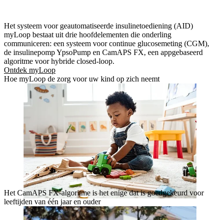
Het systeem voor geautomatiseerde insulinetoediening (AID)
myLoop bestaat uit drie hoofdelementen die onderling
communiceren: een systeem voor continue glucosemeting (CGM),
de insulinepomp YpsoPump en CamAPS FX, een appgebaseerd
algoritme voor hybride closed-loop.
Ontdek myLoop
Hoe myLoop de zorg voor uw kind op zich neemt
Het CamAPS FX-algoritme is het enige dat is goedgekeurd voor
leeftijden van één jaar en ouder