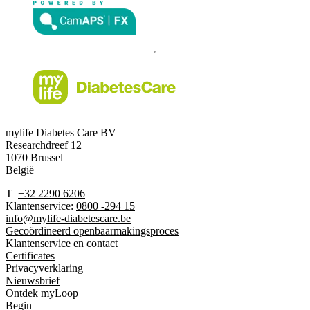
mylife Diabetes Care BV
Researchdreef 12
1070 Brussel
België
T
+32 2290 6206
Klantenservice:
0800 -294 15
info@mylife-diabetescare.be
Gecoördineerd openbaarmakingsproces
Klantenservice en contact
Certificates
Privacyverklaring
Nieuwsbrief
Ontdek myLoop
Begin