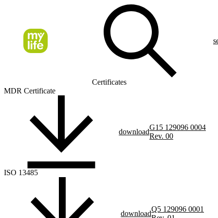
s
Certificates
MDR Certificate
G15 129096 0004
download
Rev. 00
ISO 13485
Q5 129096 0001
download
Rev. 01