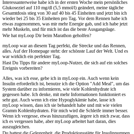
Interessanterweise habe ich in der ersten Woche mein persönliches
Glukoseziel auf 110 mg/dl (5,5 mmol/l) geändert, meine tägliche
Gesamtdosis stieg von 30 auf 40 bis 45 Einheiten und jetzt bin ich
wieder bei 25 bis 35 Einheiten pro Tag. Vor dem Rennen habe ich
etwas zugenommen, was mir mehr Energie gab, und ich habe jetzt
mehr Muskeln, und für mich ist das die beste Ausgangslage.
Wie hat myLoop Dir beim Marathon geholfen?
myLoop war an diesem Tag perfekt, die Strecke und das Rennen,
alles. Auf der Homepage steht: der schönste Lauf der Welt. Und es
war wirklich ein perfekter Tag.
Hast Du Tipps für andere myLoop-Nutzer, die sich auf ein solches
Ereignis vorbereiten?
Alles, was ich esse, gebe ich in myLoop ein. Auch wenn kein
Insulin erforderlich ist, benutze ich die Option "Add Meal", um das
System darüber zu informieren, wie viele Kohlenhydrate ich
gegessen habe. Ich denke, mit mehr Informationen funktioniert es
sehr gut. Auch wenn ich eine Hypoglykämie habe, lasse ich
myLoop wissen, dass ich sie behandelt habe und mit wie vielen
Gramm Kohlenhydraten. Für mich wird die Schleife immer besser.
Wenn ich vergesse, etwas hinzuzufügen, ärgere ich mich zwar, dass
ich es vergessen habe, aber myLoop arbeitet hart daran, dies
auszugleichen.
Du hattest die Gelegenheit, die Produktionsstätte für Insulinpumpen