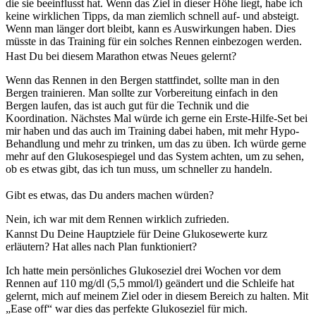
die sie beeinflusst hat. Wenn das Ziel in dieser Höhe liegt, habe ich
keine wirklichen Tipps, da man ziemlich schnell auf- und absteigt.
Wenn man länger dort bleibt, kann es Auswirkungen haben. Dies
müsste in das Training für ein solches Rennen einbezogen werden.
Hast Du bei diesem Marathon etwas Neues gelernt?
Wenn das Rennen in den Bergen stattfindet, sollte man in den
Bergen trainieren. Man sollte zur Vorbereitung einfach in den
Bergen laufen, das ist auch gut für die Technik und die
Koordination. Nächstes Mal würde ich gerne ein Erste-Hilfe-Set bei
mir haben und das auch im Training dabei haben, mit mehr Hypo-
Behandlung und mehr zu trinken, um das zu üben. Ich würde gerne
mehr auf den Glukosespiegel und das System achten, um zu sehen,
ob es etwas gibt, das ich tun muss, um schneller zu handeln.
Gibt es etwas, das Du anders machen würden?
Nein, ich war mit dem Rennen wirklich zufrieden.
Kannst Du Deine Hauptziele für Deine Glukosewerte kurz
erläutern? Hat alles nach Plan funktioniert?
Ich hatte mein persönliches Glukoseziel drei Wochen vor dem
Rennen auf 110 mg/dl (5,5 mmol/l) geändert und die Schleife hat
gelernt, mich auf meinem Ziel oder in diesem Bereich zu halten. Mit
„Ease off“ war dies das perfekte Glukoseziel für mich.