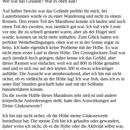
Wie war das Gelände? War es oben kalt?
Auf halber Strecke war das Gelände perfekt für mich, bei
Lauterbrunnen wurde es zu einer Wanderung und nicht zu einem
Rennen. Den ersten Teil des Marathons konnte ich laufen und auch
einen Teil des zweiten, was ziemlich gut war. Ich traf viele Leute
vor mir, die zu schnell gestartet waren, aber als der Hügel steil
wurde, konnten sie nicht mehr mithalten. Zum Glück hatten wir
perfekte Wetterbedingungen, oben war es in der Sonne sogar zu
heiss. Ich hatte eigentlich keine Probleme mit der Höhe. Es war
nicht mein erster Lauf in dieser Höhe. Der Grossglockner-Trail war
auch ziemlich hoch gelegen, daher kenne ich das Gefühl, aber
dieses Rennen war einfacher, weil wir auf 800 m Höhe gestartet
sind und es sich nur auf den letzten 300 m etwas schwieriger
anfühlte. Die Aussicht war atemberaubend, aber ich bin mir nicht
sicher, ob es vielleicht an der Höhe lag! Ich war froh, dass ich es in
unter fünf Stunden geschafft habe und mit der Seilbahn
hinunterfahren konnte.
Da die zweite Hälfte dieses Marathons sehr steil ist und andere
körperliche Anforderungen stellt, hatte dies Auswirkungen auf
Deine Glukosewerte?
Ich bin mir nicht sicher, ob die Höhe meine Glukosewerte
beeinflusst hat. Die meiste Zeit bin ich gelaufen oder gewandert,
daher weiss ich nicht, ob es die Höhe oder die Aktivität selbst war,