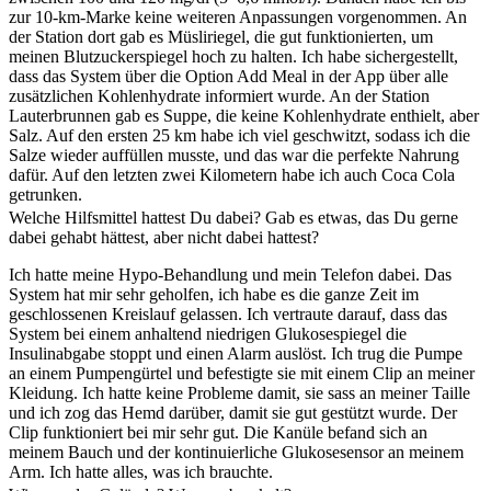
zur 10-km-Marke keine weiteren Anpassungen vorgenommen. An
der Station dort gab es Müsliriegel, die gut funktionierten, um
meinen Blutzuckerspiegel hoch zu halten. Ich habe sichergestellt,
dass das System über die Option Add Meal in der App über alle
zusätzlichen Kohlenhydrate informiert wurde. An der Station
Lauterbrunnen gab es Suppe, die keine Kohlenhydrate enthielt, aber
Salz. Auf den ersten 25 km habe ich viel geschwitzt, sodass ich die
Salze wieder auffüllen musste, und das war die perfekte Nahrung
dafür. Auf den letzten zwei Kilometern habe ich auch Coca Cola
getrunken.
Welche Hilfsmittel hattest Du dabei? Gab es etwas, das Du gerne
dabei gehabt hättest, aber nicht dabei hattest?
Ich hatte meine Hypo-Behandlung und mein Telefon dabei. Das
System hat mir sehr geholfen, ich habe es die ganze Zeit im
geschlossenen Kreislauf gelassen. Ich vertraute darauf, dass das
System bei einem anhaltend niedrigen Glukosespiegel die
Insulinabgabe stoppt und einen Alarm auslöst. Ich trug die Pumpe
an einem Pumpengürtel und befestigte sie mit einem Clip an meiner
Kleidung. Ich hatte keine Probleme damit, sie sass an meiner Taille
und ich zog das Hemd darüber, damit sie gut gestützt wurde. Der
Clip funktioniert bei mir sehr gut. Die Kanüle befand sich an
meinem Bauch und der kontinuierliche Glukosesensor an meinem
Arm. Ich hatte alles, was ich brauchte.