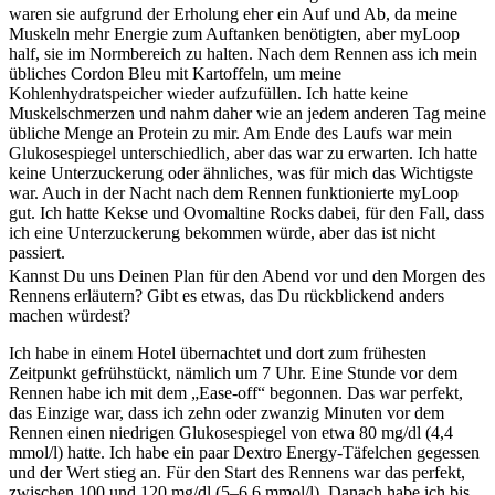
waren sie aufgrund der Erholung eher ein Auf und Ab, da meine
Muskeln mehr Energie zum Auftanken benötigten, aber myLoop
half, sie im Normbereich zu halten. Nach dem Rennen ass ich mein
übliches Cordon Bleu mit Kartoffeln, um meine
Kohlenhydratspeicher wieder aufzufüllen. Ich hatte keine
Muskelschmerzen und nahm daher wie an jedem anderen Tag meine
übliche Menge an Protein zu mir. Am Ende des Laufs war mein
Glukosespiegel unterschiedlich, aber das war zu erwarten. Ich hatte
keine Unterzuckerung oder ähnliches, was für mich das Wichtigste
war. Auch in der Nacht nach dem Rennen funktionierte myLoop
gut. Ich hatte Kekse und Ovomaltine Rocks dabei, für den Fall, dass
ich eine Unterzuckerung bekommen würde, aber das ist nicht
passiert.
Kannst Du uns Deinen Plan für den Abend vor und den Morgen des
Rennens erläutern? Gibt es etwas, das Du rückblickend anders
machen würdest?
Ich habe in einem Hotel übernachtet und dort zum frühesten
Zeitpunkt gefrühstückt, nämlich um 7 Uhr. Eine Stunde vor dem
Rennen habe ich mit dem „Ease-off“ begonnen. Das war perfekt,
das Einzige war, dass ich zehn oder zwanzig Minuten vor dem
Rennen einen niedrigen Glukosespiegel von etwa 80 mg/dl (4,4
mmol/l) hatte. Ich habe ein paar Dextro Energy-Täfelchen gegessen
und der Wert stieg an. Für den Start des Rennens war das perfekt,
zwischen 100 und 120 mg/dl (5–6,6 mmol/l). Danach habe ich bis