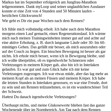
Markus hat im September erfolgreich am Jungfrau-Marathon
teilgenommen. Dank myLoop und seiner unglaublichen Ausdauer
konnte er eine Zeit von 4 Stunden und 50 Minuten laufen –
herzlichen Glückwunsch!
Wie geht es Dir ein paar Wochen nach dem Rennen?
Ich fühle mich vollständig erholt. Ich habe nach dem Marathon
morgens einen Lauf gemacht, einen Regenerationslauf. Ich wärme
mich nach meinen Trainingseinheiten immer gut auf und achte auf
eine aktive Erholung, z. B. durch langsame Läufe oder 30- bis 60-
minütiges Gehen. Das gefällt mir besser, als mich auszuruhen oder
auf der Couch zu liegen. Ein bisschen Bewegung ist besser als gar
nichts. Ich erhole mich besser, wenn ich in Bewegung bleibe, und
ich wollte überprüfen, ob es irgendwelche Schmerzen oder
Verletzungen in meinem Körper gab, also bin ich in Interlaken
gelaufen. Es war gut und zum Glück habe ich mir keine
Verletzungen zugezogen. Ich war etwas müde, aber das lag mehr an
meinem Kopf als an meinen Füssen und meinem Körper. Ich habe
die letzten Stunden in Interlaken genossen, es war eine Freude, dort
zu sein und am Rennen teilzunehmen, es ist ein wunderschöner Teil
der Schweiz.
Hattest Du danach irgendwelche Verletzungen?
Überhaupt nichts, und meine Glukosewerte blieben fast das ganze
Wochenende über im Normbereich. Am Tag nach dem Rennen