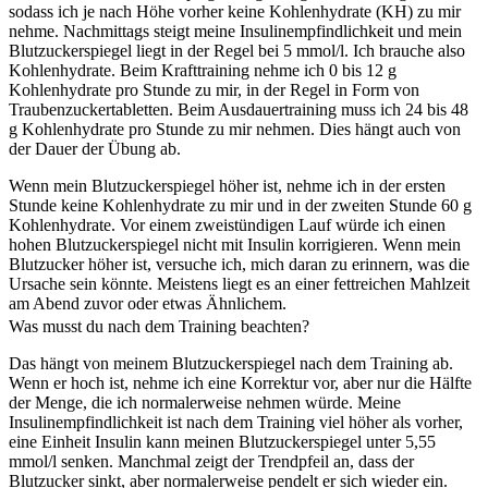
sodass ich je nach Höhe vorher keine Kohlenhydrate (KH) zu mir
nehme. Nachmittags steigt meine Insulinempfindlichkeit und mein
Blutzuckerspiegel liegt in der Regel bei 5 mmol/l. Ich brauche also
Kohlenhydrate. Beim Krafttraining nehme ich 0 bis 12 g
Kohlenhydrate pro Stunde zu mir, in der Regel in Form von
Traubenzuckertabletten. Beim Ausdauertraining muss ich 24 bis 48
g Kohlenhydrate pro Stunde zu mir nehmen. Dies hängt auch von
der Dauer der Übung ab.
Wenn mein Blutzuckerspiegel höher ist, nehme ich in der ersten
Stunde keine Kohlenhydrate zu mir und in der zweiten Stunde 60 g
Kohlenhydrate. Vor einem zweistündigen Lauf würde ich einen
hohen Blutzuckerspiegel nicht mit Insulin korrigieren. Wenn mein
Blutzucker höher ist, versuche ich, mich daran zu erinnern, was die
Ursache sein könnte. Meistens liegt es an einer fettreichen Mahlzeit
am Abend zuvor oder etwas Ähnlichem.
Was musst du nach dem Training beachten?
Das hängt von meinem Blutzuckerspiegel nach dem Training ab.
Wenn er hoch ist, nehme ich eine Korrektur vor, aber nur die Hälfte
der Menge, die ich normalerweise nehmen würde. Meine
Insulinempfindlichkeit ist nach dem Training viel höher als vorher,
eine Einheit Insulin kann meinen Blutzuckerspiegel unter 5,55
mmol/l senken. Manchmal zeigt der Trendpfeil an, dass der
Blutzucker sinkt, aber normalerweise pendelt er sich wieder ein.