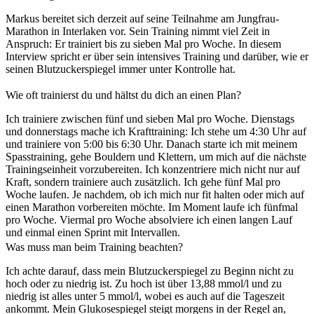
Markus bereitet sich derzeit auf seine Teilnahme am Jungfrau-
Marathon in Interlaken vor. Sein Training nimmt viel Zeit in
Anspruch: Er trainiert bis zu sieben Mal pro Woche. In diesem
Interview spricht er über sein intensives Training und darüber, wie er
seinen Blutzuckerspiegel immer unter Kontrolle hat.
Wie oft trainierst du und hältst du dich an einen Plan?
Ich trainiere zwischen fünf und sieben Mal pro Woche. Dienstags
und donnerstags mache ich Krafttraining: Ich stehe um 4:30 Uhr auf
und trainiere von 5:00 bis 6:30 Uhr. Danach starte ich mit meinem
Spasstraining, gehe Bouldern und Klettern, um mich auf die nächste
Trainingseinheit vorzubereiten. Ich konzentriere mich nicht nur auf
Kraft, sondern trainiere auch zusätzlich. Ich gehe fünf Mal pro
Woche laufen. Je nachdem, ob ich mich nur fit halten oder mich auf
einen Marathon vorbereiten möchte. Im Moment laufe ich fünfmal
pro Woche. Viermal pro Woche absolviere ich einen langen Lauf
und einmal einen Sprint mit Intervallen.
Was muss man beim Training beachten?
Ich achte darauf, dass mein Blutzuckerspiegel zu Beginn nicht zu
hoch oder zu niedrig ist. Zu hoch ist über 13,88 mmol/l und zu
niedrig ist alles unter 5 mmol/l, wobei es auch auf die Tageszeit
ankommt. Mein Glukosespiegel steigt morgens in der Regel an,