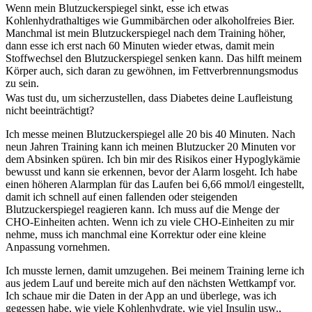
Wenn mein Blutzuckerspiegel sinkt, esse ich etwas
Kohlenhydrathaltiges wie Gummibärchen oder alkoholfreies Bier.
Manchmal ist mein Blutzuckerspiegel nach dem Training höher,
dann esse ich erst nach 60 Minuten wieder etwas, damit mein
Stoffwechsel den Blutzuckerspiegel senken kann. Das hilft meinem
Körper auch, sich daran zu gewöhnen, im Fettverbrennungsmodus
zu sein.
Was tust du, um sicherzustellen, dass Diabetes deine Laufleistung
nicht beeinträchtigt?
Ich messe meinen Blutzuckerspiegel alle 20 bis 40 Minuten. Nach
neun Jahren Training kann ich meinen Blutzucker 20 Minuten vor
dem Absinken spüren. Ich bin mir des Risikos einer Hypoglykämie
bewusst und kann sie erkennen, bevor der Alarm losgeht. Ich habe
einen höheren Alarmplan für das Laufen bei 6,66 mmol/l eingestellt,
damit ich schnell auf einen fallenden oder steigenden
Blutzuckerspiegel reagieren kann. Ich muss auf die Menge der
CHO-Einheiten achten. Wenn ich zu viele CHO-Einheiten zu mir
nehme, muss ich manchmal eine Korrektur oder eine kleine
Anpassung vornehmen.
Ich musste lernen, damit umzugehen. Bei meinem Training lerne ich
aus jedem Lauf und bereite mich auf den nächsten Wettkampf vor.
Ich schaue mir die Daten in der App an und überlege, was ich
gegessen habe, wie viele Kohlenhydrate, wie viel Insulin usw.,