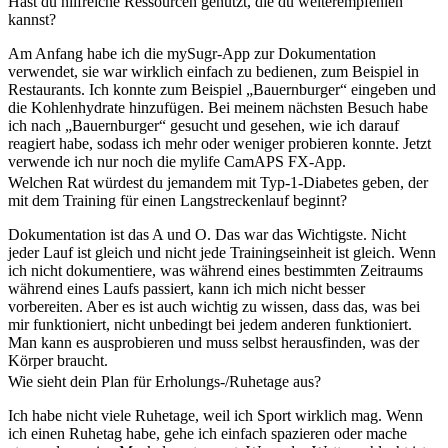
Hast du hilfreiche Ressourcen genutzt, die du weiterempfehlen
kannst?
Am Anfang habe ich die mySugr-App zur Dokumentation
verwendet, sie war wirklich einfach zu bedienen, zum Beispiel in
Restaurants. Ich konnte zum Beispiel „Bauernburger“ eingeben und
die Kohlenhydrate hinzufügen. Bei meinem nächsten Besuch habe
ich nach „Bauernburger“ gesucht und gesehen, wie ich darauf
reagiert habe, sodass ich mehr oder weniger probieren konnte. Jetzt
verwende ich nur noch die mylife CamAPS FX-App.
Welchen Rat würdest du jemandem mit Typ-1-Diabetes geben, der
mit dem Training für einen Langstreckenlauf beginnt?
Dokumentation ist das A und O. Das war das Wichtigste. Nicht
jeder Lauf ist gleich und nicht jede Trainingseinheit ist gleich. Wenn
ich nicht dokumentiere, was während eines bestimmten Zeitraums
während eines Laufs passiert, kann ich mich nicht besser
vorbereiten. Aber es ist auch wichtig zu wissen, dass das, was bei
mir funktioniert, nicht unbedingt bei jedem anderen funktioniert.
Man kann es ausprobieren und muss selbst herausfinden, was der
Körper braucht.
Wie sieht dein Plan für Erholungs-/Ruhetage aus?
Ich habe nicht viele Ruhetage, weil ich Sport wirklich mag. Wenn
ich einen Ruhetag habe, gehe ich einfach spazieren oder mache