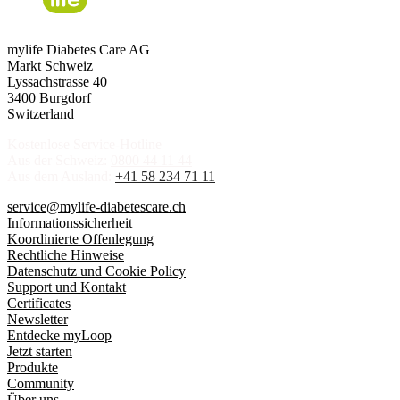
mylife Diabetes Care AG
Markt Schweiz
Lyssachstrasse 40
3400 Burgdorf
Switzerland
Kostenlose Service-Hotline
Aus der Schweiz:
0800 44 11 44
Aus dem Ausland:
+41 58 234 71 11
service@mylife-diabetescare.ch
Informationssicherheit
Koordinierte Offenlegung
Rechtliche Hinweise
Datenschutz und Cookie Policy
Support und Kontakt
Certificates
Newsletter
Entdecke myLoop
Jetzt starten
Produkte
Community
Über uns