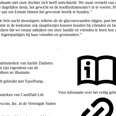
situatie met onze dochter zich heeft ontwikkeld. We staan versteld van 
ale dagelijkse dosis, het gewicht en de koolhydratenratio's in te voeren.
e aan om Emmie binnen het gewenste bereik te houden.’’
hele nacht doorslapen: telkens als de glucosewaarden stijgen, past he
mie in de toekomst ook slaapfeestjes kunnen houden bij vrienden en fam
uiken dat we ernaar uitkijken om onze familie en vrienden te leren ho
ogeerpartijtjes bij haar vrienden en grootouders.’’
ndelsmerken van mylife Diabetes
en zĳn eigendom van de
een ter illustratie.
dt gebruikt met YpsoPump,
Voor informatie over het veilig ge
lsmerken van CamDiab Ltd.
com, Inc. in de Verenigde Staten