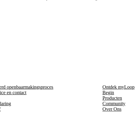
erd openbaarmakingsproces
Ontdek myLoop
ice en contact
Begin
Producten
laring
Community
f
Over Ons