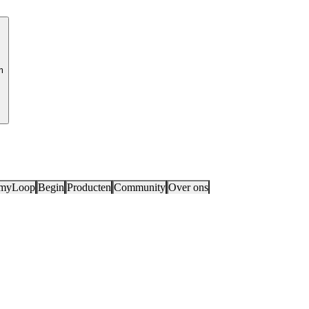
m
 myLoop
Begin
Producten
Community
Over ons