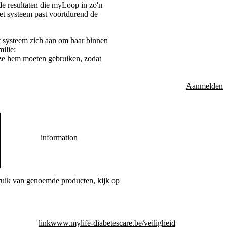
de resultaten die myLoop in zo'n
 Het systeem past voortdurend de
t systeem zich aan om haar binnen
ilie:
e ze hem moeten gebruiken, zodat
Aanmelden
information
bruik van genoemde producten, kijk op
link
www.mylife-diabetescare.be/veiligheid