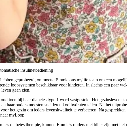
tomatische insulinetoediening
te hebben geprobeerd, ontmoette Emmie ons mylife team om een mogeli
kende loopsystemen beschikbaar voor kinderen. In slechts een paar wek
n leven gaan zien.
d toen bij haar diabetes type 1 werd vastgesteld. Het gezinsleven st
g en haar ouders moesten snel leren koolhydraten tellen. Na het uitprob
voor het gezin om ieders levenskwaliteit te verbeteren. Na gesprekke
 naar myLoop.
e's diabetes therapie, kunnen Emmie's ouders niet blijer zijn met het r