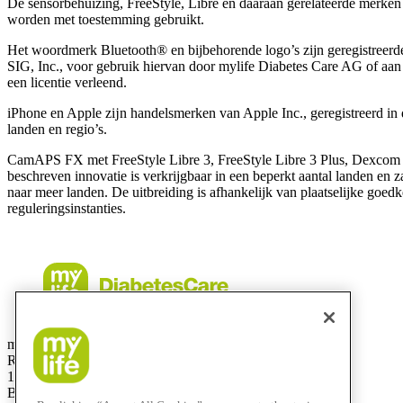
De sensorbehuizing, FreeStyle, Libre en daaraan gerelateerde merke
worden met toestemming gebruikt.
Het woordmerk Bluetooth® en bijbehorende logo’s zijn geregistreer
SIG, Inc., voor gebruik hiervan door mylife Diabetes Care AG of aan
een licentie verleend.
iPhone en Apple zĳn handelsmerken van Apple Inc., geregistreerd in 
landen en regio’s.
CamAPS FX met FreeStyle Libre 3, FreeStyle Libre 3 Plus, Dexcom
beschreven innovatie is verkrijgbaar in een beperkt aantal landen en 
naar meer landen. De uitbreiding is afhankelijk van plaatselijke goed
reguleringsinstanties.
mylife Diabetes Care BV
Researchdreef 12
1070 Brussel
België