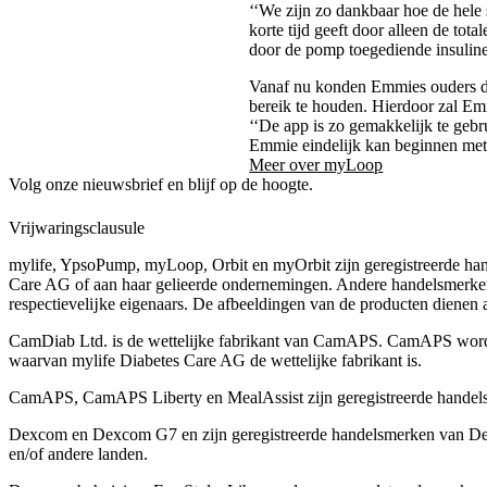
‘‘We zijn zo dankbaar hoe de hele 
korte tijd geeft door alleen de tot
door de pomp toegediende insulin
Vanaf nu konden Emmies ouders de 
bereik te houden. Hierdoor zal Em
‘‘De app is zo gemakkelijk te gebr
Emmie eindelijk kan beginnen met l
Meer over myLoop
Volg onze nieuwsbrief en blijf op de hoogte.
Vrijwaringsclausule
mylife, YpsoPump, myLoop, Orbit en myOrbit zijn geregistreerde ha
Care AG of aan haar gelieerde ondernemingen. Andere handelsmerk
respectievelĳke eigenaars. De afbeeldingen van de producten dienen all
CamDiab Ltd. is de wettelijke fabrikant van CamAPS. CamAPS wor
waarvan mylife Diabetes Care AG de wettelijke fabrikant is.
CamAPS, CamAPS Liberty en MealAssist zijn geregistreerde hande
Dexcom en Dexcom G7 en zijn geregistreerde handelsmerken van Dex
en/of andere landen.