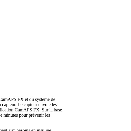
on CamAPS FX et du système de
apteur. Le capteur envoie les
pplication CamAPS FX. Sur la base
uze minutes pour prévenir les
ment aux besoins en insuline