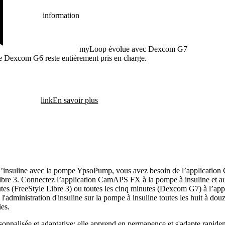
information
myLoop évolue avec Dexcom G7
re Dexcom G6 reste entièrement pris en charge.
link
En savoir plus
e d’insuline avec la pompe YpsoPump, vous avez besoin de l’applicati
 3. Connectez l’application CamAPS FX à la pompe à insuline et au c
utes (FreeStyle Libre 3) ou toutes les cinq minutes (Dexcom G7) à l’a
 l'administration d'insuline sur la pompe à insuline toutes les huit à do
es.
nnalisée et adaptative: elle apprend en permanence et s'adapte rapide