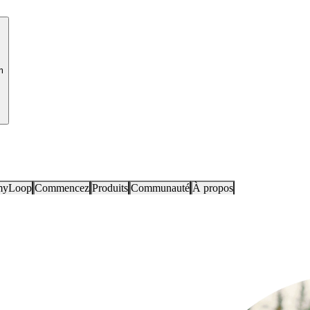
m
myLoop
Commencez
Produits
Communauté
À propos