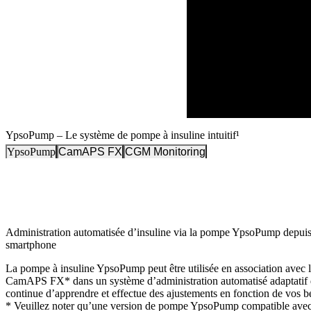
YpsoPump – Le système de pompe à insuline intuitif¹
YpsoPump
CamAPS FX
CGM Monitoring
Administration automatisée d’insuline via la pompe YpsoPump depuis
smartphone
La pompe à insuline YpsoPump peut être utilisée en association avec l
CamAPS FX* dans un système d’administration automatisé adaptatif de
continue d’apprendre et effectue des ajustements en fonction de vos b
*
Veuillez noter qu’une version de pompe YpsoPump compatible avec 