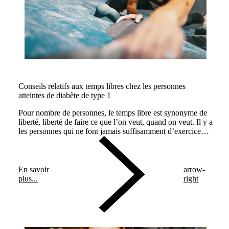
Conseils relatifs aux temps libres chez les personnes
atteintes de diabète de type 1
Pour nombre de personnes, le temps libre est synonyme de
liberté, liberté de faire ce que l’on veut, quand on veut. Il y a
les personnes qui ne font jamais suffisamment d’exercice
pendant leur temps libre et il y a celles qui préfèrent lire un
livre dans une chaise longue ou aller au cinéma. C’est
exactement la même chose pour les personnes atteintes de
diabète de type 1 si ce n’est que les loisirs actifs nécessitent
En savoir
arrow-
moins d'insuline et que ceux passifs qui en demandent plus.
plus...
right