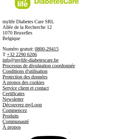
mylife Diabetes Care SRL
Allée de la Recherche 12
1070 Bruxelles
Belgique
Numéro gratuit:
0800-29415
T
+32 2290 6206
info@mylife-diabetescare.be
Processus de divulgation coordonnée
Conditions d'utilisation
Protection des données
A propos des cookies
Service client et contact
Certificates
Newsletter
Découvrez myLoop
Commencez
Produits
Communauté
À propos