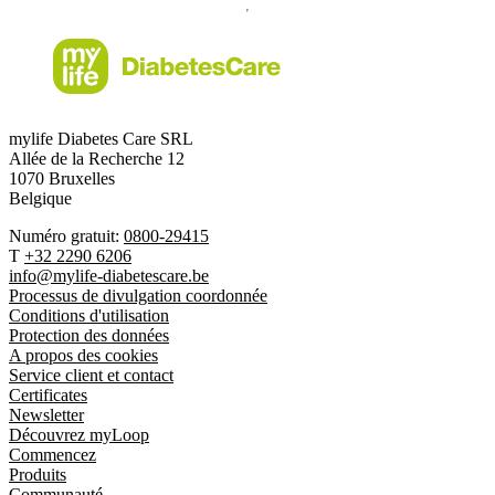
mylife Diabetes Care SRL
Allée de la Recherche 12
1070 Bruxelles
Belgique
Numéro gratuit:
0800-29415
T
+32 2290 6206
info@mylife-diabetescare.be
Processus de divulgation coordonnée
Conditions d'utilisation
Protection des données
A propos des cookies
Service client et contact
Certificates
Newsletter
Découvrez myLoop
Commencez
Produits
Communauté