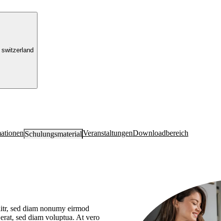
switzerland
ationen
Veranstaltungen
Downloadbereich
Schulungs­material
litr, sed diam nonumy eirmod
erat, sed diam voluptua. At vero