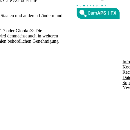
es Care AG oder ihre
n Staaten und anderen Ländern und
 G7 oder Glooko®: Die
wird demnächst auch in weiteren
lokalen behördlichen Genehmigung
Info
Koo
Rec
Dat
Sup
New