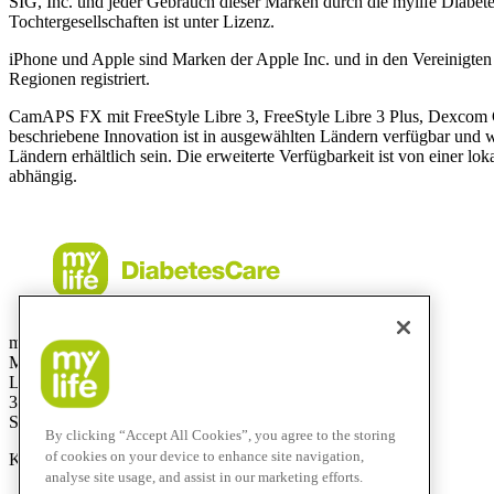
SIG, Inc. und jeder Gebrauch dieser Marken durch die mylife Diabet
Tochtergesellschaften ist unter Lizenz.
iPhone und Apple sind Marken der Apple Inc. und in den Vereinigte
Regionen registriert.
CamAPS FX mit FreeStyle Libre 3, FreeStyle Libre 3 Plus, Dexcom
beschriebene Innovation ist in ausgewählten Ländern verfügbar und 
Ländern erhältlich sein. Die erweiterte Verfügbarkeit ist von einer 
abhängig.
mylife Diabetes Care AG
Markt Schweiz
Lyssachstrasse 40
3400 Burgdorf
Switzerland
By clicking “Accept All Cookies”, you agree to the storing
of cookies on your device to enhance site navigation,
Kostenlose Service-Hotline:
0800 44 11 44
analyse site usage, and assist in our marketing efforts.