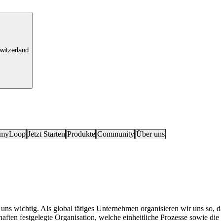
witzerland
 myLoop
Jetzt Starten
Produkte
Community
Über uns
 uns wichtig. Als global tätiges Unternehmen organisieren wir uns so,
ten festgelegte Organisation, welche einheitliche Prozesse sowie die S