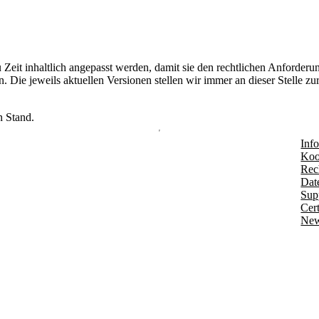
Zeit inhaltlich angepasst werden, damit sie den rechtlichen Anforder
 Die jeweils aktuellen Versionen stellen wir immer an dieser Stelle 
n Stand.
Info
Koo
Rec
Dat
Sup
Cert
New