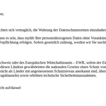
on;
lichten sich vertraglich, die Wahrung der Datenschutznormen einzuhalte
kann es sein, dass mylife Ihre personenbezogenen Daten ohne Vorankün
erpflichtung erfolgen. Sofern gesetzlich zulässig, werden wir Sie nacht
r Schweiz oder des Europäischen Wirtschaftsraums – EWR, sofern der E
n diesen Ländern gewährleisten die nationalen Gesetze einen Schutz 
nicht als Länder mit angemessenem Schutzniveau anerkannt sind, übermi
gsklauseln) sowie erhöhten technische Sicherheitsmassnahmen.
ht auf/darauf: