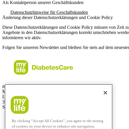
Als Kontaktperson unserer Geschäftskunden
Datenschutzhinweise für Geschäftskunden
Änderung dieser Datenschutzerklärungen und Cookie Policy
Diese Datenschutzerklärungen und Cookie Policy müssen von Zeit zu 
Angebote in den Datenschutzerklärungen korrekt umschrieben werden.
informieren wir aktiv.
Folgen Sie unserem Newsletter und bleiben Sie stets auf dem neueste
mylife Diabetes Care AG
Markt Schweiz
Lyssachstrasse 40
3400 Burgdorf
Switzerland
Kostenlose Service-Hotline
By clicking “Accept All Cookies”, you agree to the storing
Aus der Schweiz:
0800 44 11 44
of cookies on your device to enhance site navigation,
Aus dem Ausland:
+41 58 234 71 11