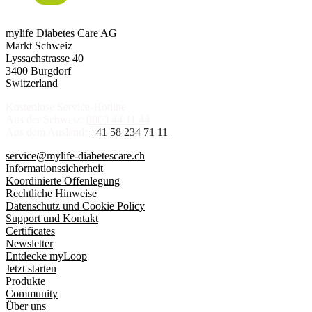
mylife Diabetes Care AG
Markt Schweiz
Lyssachstrasse 40
3400 Burgdorf
Switzerland
Kostenlose Service-Hotline
Aus der Schweiz:
0800 44 11 44
Aus dem Ausland:
+41 58 234 71 11
service@mylife-diabetescare.ch
Informationssicherheit
Koordinierte Offenlegung
Rechtliche Hinweise
Datenschutz und Cookie Policy
Support und Kontakt
Certificates
Newsletter
Entdecke myLoop
Jetzt starten
Produkte
Community
Über uns