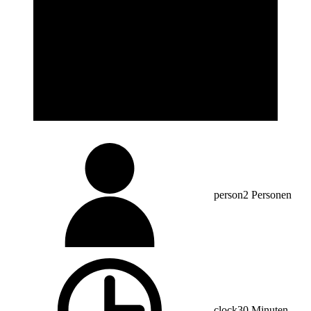
person
2 Personen
clock
30 Minuten