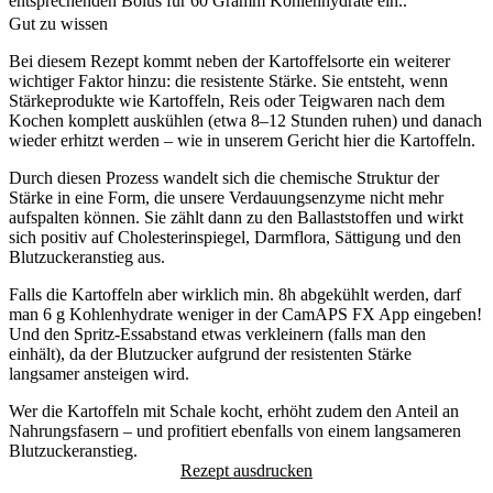
entsprechenden Bolus für 60 Gramm Kohlenhydrate ein..
Gut zu wissen
Bei diesem Rezept kommt neben der Kartoffelsorte ein weiterer
wichtiger Faktor hinzu: die resistente Stärke. Sie entsteht, wenn
Stärkeprodukte wie Kartoffeln, Reis oder Teigwaren nach dem
Kochen komplett auskühlen (etwa 8–12 Stunden ruhen) und danach
wieder erhitzt werden – wie in unserem Gericht hier die Kartoffeln.
Durch diesen Prozess wandelt sich die chemische Struktur der
Stärke in eine Form, die unsere Verdauungsenzyme nicht mehr
aufspalten können. Sie zählt dann zu den Ballaststoffen und wirkt
sich positiv auf Cholesterinspiegel, Darmflora, Sättigung und den
Blutzuckeranstieg aus.
Falls die Kartoffeln aber wirklich min. 8h abgekühlt werden, darf
man 6 g Kohlenhydrate weniger in der CamAPS FX App eingeben!
Und den Spritz-Essabstand etwas verkleinern (falls man den
einhält), da der Blutzucker aufgrund der resistenten Stärke
langsamer ansteigen wird.
Wer die Kartoffeln mit Schale kocht, erhöht zudem den Anteil an
Nahrungsfasern – und profitiert ebenfalls von einem langsameren
Blutzuckeranstieg.
Rezept ausdrucken