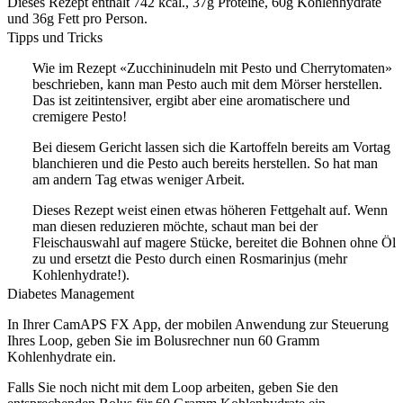
Dieses Rezept enthält 742 kcal., 37g Proteine, 60g Kohlenhydrate
und 36g Fett pro Person.
Tipps und Tricks
Wie im Rezept «Zucchininudeln mit Pesto und Cherrytomaten»
beschrieben, kann man Pesto auch mit dem Mörser herstellen.
Das ist zeitintensiver, ergibt aber eine aromatischere und
cremigere Pesto!
Bei diesem Gericht lassen sich die Kartoffeln bereits am Vortag
blanchieren und die Pesto auch bereits herstellen. So hat man
am andern Tag etwas weniger Arbeit.
Dieses Rezept weist einen etwas höheren Fettgehalt auf. Wenn
man diesen reduzieren möchte, schaut man bei der
Fleischauswahl auf magere Stücke, bereitet die Bohnen ohne Öl
zu und ersetzt die Pesto durch einen Rosmarinjus (mehr
Kohlenhydrate!).
Diabetes Management
In Ihrer CamAPS FX App, der mobilen Anwendung zur Steuerung
Ihres Loop, geben Sie im Bolusrechner nun 60 Gramm
Kohlenhydrate ein.
Falls Sie noch nicht mit dem Loop arbeiten, geben Sie den