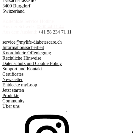
Lyssachstrasse 40
3400 Burgdorf
Switzerland
Kostenlose Service-Hotline
Aus der Schweiz:
0800 44 11 44
Aus dem Ausland:
+41 58 234 71 11
service@mylife-diabetescare.ch
Informationssicherheit
Koordinierte Offenlegung
Rechtliche Hinweise
Datenschutz und Cookie Policy
Support und Kontakt
Certificates
Newsletter
Entdecke myLoop
Jetzt starten
Produkte
Community
Über uns