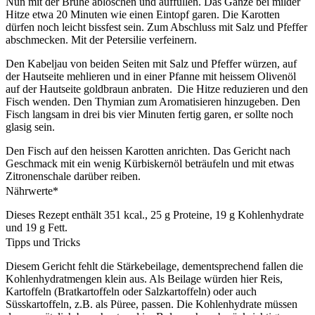
Nun mit der Brühe ablöschen und auffüllen. Das Ganze bei milder
Hitze etwa 20 Minuten wie einen Eintopf garen. Die Karotten
dürfen noch leicht bissfest sein. Zum Abschluss mit Salz und Pfeffer
abschmecken. Mit der Petersilie verfeinern.
Den Kabeljau von beiden Seiten mit Salz und Pfeffer würzen, auf
der Hautseite mehlieren und in einer Pfanne mit heissem Olivenöl
auf der Hautseite goldbraun anbraten. Die Hitze reduzieren und den
Fisch wenden. Den Thymian zum Aromatisieren hinzugeben. Den
Fisch langsam in drei bis vier Minuten fertig garen, er sollte noch
glasig sein.
Den Fisch auf den heissen Karotten anrichten. Das Gericht nach
Geschmack mit ein wenig Kürbiskernöl beträufeln und mit etwas
Zitronenschale darüber reiben.
Nährwerte*
Dieses Rezept enthält 351 kcal., 25 g Proteine, 19 g Kohlenhydrate
und 19 g Fett.
Tipps und Tricks
Diesem Gericht fehlt die Stärkebeilage, dementsprechend fallen die
Kohlenhydratmengen klein aus. Als Beilage würden hier Reis,
Kartoffeln (Bratkartoffeln oder Salzkartoffeln) oder auch
Süsskartoffeln, z.B. als Püree, passen. Die Kohlenhydrate müssen