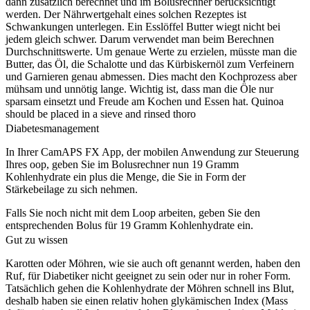
dann zusätzlich berechnet und im Bolusrechner berücksichtigt
werden. Der Nährwertgehalt eines solchen Rezeptes ist
Schwankungen unterlegen. Ein Esslöffel Butter wiegt nicht bei
jedem gleich schwer. Darum verwendet man beim Berechnen
Durchschnittswerte. Um genaue Werte zu erzielen, müsste man die
Butter, das Öl, die Schalotte und das Kürbiskernöl zum Verfeinern
und Garnieren genau abmessen. Dies macht den Kochprozess aber
mühsam und unnötig lange. Wichtig ist, dass man die Öle nur
sparsam einsetzt und Freude am Kochen und Essen hat. Quinoa
should be placed in a sieve and rinsed thoro
Diabetesmanagement
In Ihrer CamAPS FX App, der mobilen Anwendung zur Steuerung
Ihres oop, geben Sie im Bolusrechner nun 19 Gramm
Kohlenhydrate ein plus die Menge, die Sie in Form der
Stärkebeilage zu sich nehmen.
Falls Sie noch nicht mit dem Loop arbeiten, geben Sie den
entsprechenden Bolus für 19 Gramm Kohlenhydrate ein.
Gut zu wissen
Karotten oder Möhren, wie sie auch oft genannt werden, haben den
Ruf, für Diabetiker nicht geeignet zu sein oder nur in roher Form.
Tatsächlich gehen die Kohlenhydrate der Möhren schnell ins Blut,
deshalb haben sie einen relativ hohen glykämischen Index (Mass