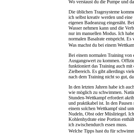
Wo verstaust du die Pumpe und 
Die üblichen Tragesysteme kommen
ich selbst kreativ werden und ein
eigenen Badeanzug eingenäht. Beim
Wasser nehmen kann und die Ver
nur im manuellen Modus. Ich habe 
normalen Basalrate entspricht. Es 
Was machst du bei einem Wettkamp
Bei einem normalen Training von e
Ausgangswert zu kommen. Offiziel
funktioniert das Training auch mi
Zielbereich. Es gibt allerdings vi
nach dem Training nicht so gut, da
In den letzten Jahren habe ich au
wie möglich zu schwimmen. Natürli
Stunden-Wettkampf erfordert akribi
und praktikabel ist. In den Pause
einem solchen Wettkampf sind unte
Nudeln, Obst oder Müsliriegel. Ich
Kohlenhydrate eine Portion enthäl
ich zwischendurch essen muss.
Welche Tipps hast du für schwimms