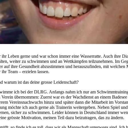
 ihr Leben gerne und war schon immer eine Wasserratte. Auch ihre Di
alten, weiter zu schwimmen und an Wettkämpfen teilzunehmen. Im Gegen
ser auf ihre Gesundheit abzustimmen und herauszufinden, mit welchen
r ihr Team – erzielen lassen.
d warum ist das deine grosse Leidenschaft?
schwimme ich bei der DLRG. Anfangs nahm ich nur am Schwimmtraining t
 Verein übernommen: Zuerst war es der Wachdienst an einem Badese
rem Vereinsnachwuchs hinzu und später dann die Mitarbeit im Vorstan
ung möchte ich auch gerne als Trainerin weitergeben. Neben Spiel und 
lernen, sicher zu schwimmen. Leider können in Deutschland immer wen
ine grösste Motivation, meinen Teil dazu beizutragen, das zu ändern.
fft, so finde ich es toll, dass wir als Mannschaft unterwegs sind. Ich 