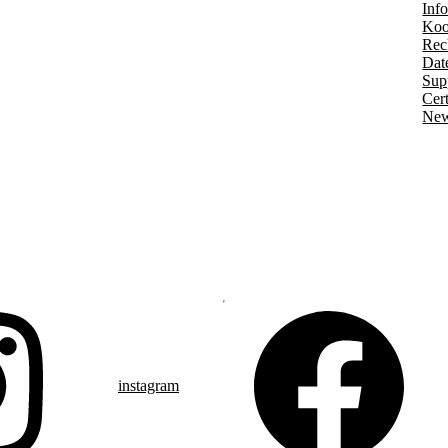
Info
Koo
Rec
Dat
Sup
Cert
New
instagram