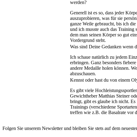
werden?
Generell ist es so, dass jeder Körp
auszuprobieren, was für sie persön
ganze Weile gebraucht, bis ich di
und ich musste auch das Training 
dem man seinen Körper so gut ein
Vordergrund steht.
Was sind Deine Gedanken wenn d
Ich schaue natürlich zu jedem Einz
erbringen. Ganz besonders fieber
andere Medaille holen können. Wen
abzuschauen.
Kennst oder hast du von einem Ol
Es gibt viele Hochleistungssportl
Gewichtheber Matthias Steiner ode
bringt, gibt es glaube ich nicht. E
Trainings (verschiedene Sportarte
treffen wie z.B. die Basalrate vo
Folgen Sie unserem Newsletter und bleiben Sie stets auf dem neueste