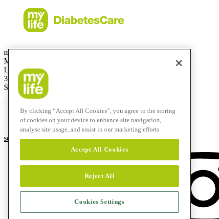
mylife Diabetes Care AG
Markt Schweiz
Lyssachstrasse 40
3400 Burgdorf
Switzerland
Kostenlose Service-Hotline
By clicking “Accept All Cookies”, you agree to the storing
Aus der Schweiz:
0800 44 11 44
of cookies on your device to enhance site navigation,
Aus dem Ausland:
+41 58 234 71 11
analyse site usage, and assist in our marketing efforts.
service@mylife-diabetescare.ch
Accept All Cookies
Reject All
Cookies Settings