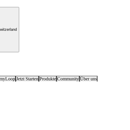
witzerland
 myLoop
Jetzt Starten
Produkte
Community
Über uns