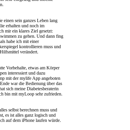
n.
ie einen sein ganzes Leben lang
lie erhalten und noch im
mir ein klares Ziel gesetzt:
 schwimmen zu gehen. Und dann fing
als habe ich mit einer
kerspiegel kontrollieren muss und
Hilfsmittel verändert.
atte Vorbehalte, etwas am Körper
n interessiert und dazu
ump mit der mylife App angeboten
m Ende war die Bedienung über das
at sich meine Diabetesberaterin
Ich bin mit myLoop sehr zufrieden.
 alles selbst berechnen muss und
t, es ist alles ganz logisch und
ch auf dem iPhone laufen würde.