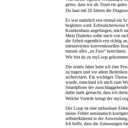
gerne, dass wir als Team ein gutes
Du hast mit 20 Jahren die Diagn
Es war natürlich erst einmal ein S
begleiten wird. Erfreulicherweise
Krankenhaus angefangen, mich umfa
Mein Diabetes sollte mich von nic
die Arbeit eigentlich erst richtig
intensivierten konventionellen In
musste alles „zu Fuss“ berechnen. D
Wie bist du zu myLoop gekomme
Die ersten Jahre habe ich eine Pe
zu tragen und vor allem Bedenke
recherchiert. Ein wichtiges Them
wurde, entschied ich mich zum Wec
Smartphone der ausschlaggebende 
dafür stark gemacht, dass ich dire
Welche Vorteile bringt der myLoop
Der Loop ist eine unfassbare Erlei
meine Fehler automatisch korrigiert
selbsterklärend in der Anwendun
Ich hoffe, dass die Zulassungen hi