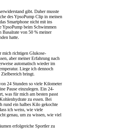
erwiderstand gibt. Daher musste
tasche des YpsoPump Clip in meinen
das Smartphone nicht mit ins
 die YpsoPump beim Schwimmen
en Basalrate von 50 % meiner
nden hatte.
r mich richtigen Glukose-
ssen, aber meiner Erfahrung nach
lerweise automatisch wieder im
rtemperatur. Liege ich dennoch
 Zielbereich bringt.
 von 24 Stunden so viele Kilometer
ine Pause einzulegen. Ein 24-
rt, was für mich am besten passt
 Kohlenhydrate zu essen. Bei
h rund ein halbes Kilo gekochte
ass ich weiss, wie viele
cht genau, um zu wissen, wie viel
umen erfolgreiche Sportler zu