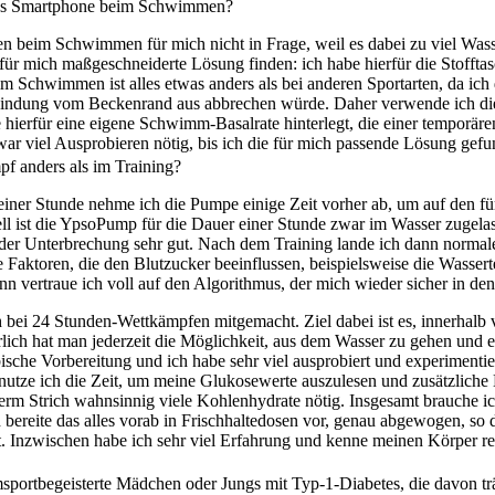
das Smartphone beim Schwimmen?
 beim Schwimmen für mich nicht in Frage, weil es dabei zu viel Wass
e für mich maßgeschneiderte Lösung finden: ich habe hierfür die Stoff
 Schwimmen ist alles etwas anders als bei anderen Sportarten, da ich 
bindung vom Beckenrand aus abbrechen würde. Daher verwende ich
hierfür eine eigene Schwimm-Basalrate hinterlegt, die einer temporär
war viel Ausprobieren nötig, bis ich die für mich passende Lösung gefu
f anders als im Training?
iner Stunde nehme ich die Pumpe einige Zeit vorher ab, um auf den fü
l ist die YpsoPump für die Dauer einer Stunde zwar im Wasser zugela
t der Unterbrechung sehr gut. Nach dem Training lande ich dann norma
ele Faktoren, die den Blutzucker beeinflussen, beispielsweise die Wasse
nn vertraue ich voll auf den Algorithmus, der mich wieder sicher in den
ch bei 24 Stunden-Wettkämpfen mitgemacht. Ziel dabei ist es, innerhalb
ch hat man jederzeit die Möglichkeit, aus dem Wasser zu gehen und e
sche Vorbereitung und ich habe sehr viel ausprobiert und experimentie
n nutze ich die Zeit, um meine Glukosewerte auszulesen und zusätzliche
rm Strich wahnsinnig viele Kohlenhydrate nötig. Insgesamt brauche ic
 bereite das alles vorab in Frischhaltedosen vor, genau abgewogen, so d
t. Inzwischen habe ich sehr viel Erfahrung und kenne meinen Körper re
portbegeisterte Mädchen oder Jungs mit Typ-1-Diabetes, die davon trä