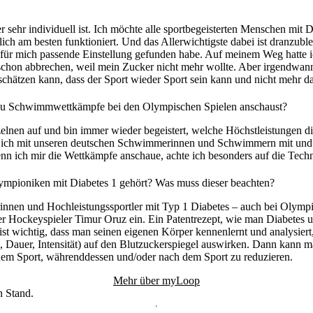
er sehr individuell ist. Ich möchte alle sportbegeisterten Menschen mit 
lich am besten funktioniert. Und das Allerwichtigste dabei ist dranzuble
e für mich passende Einstellung gefunden habe. Auf meinem Weg hatte i
schon abbrechen, weil mein Zucker nicht mehr wollte. Aber irgendwann
schätzen kann, dass der Sport wieder Sport sein kann und nicht mehr
u Schwimmwettkämpfe bei den Olympischen Spielen anschaust?
elnen auf und bin immer wieder begeistert, welche Höchstleistungen di
e ich mit unseren deutschen Schwimmerinnen und Schwimmern mit und ho
n ich mir die Wettkämpfe anschaue, achte ich besonders auf die Tech
ympioniken mit Diabetes 1 gehört? Was muss dieser beachten?
erinnen und Hochleistungssportler mit Typ 1 Diabetes – auch bei Olympi
r Hockeyspieler Timur Oruz ein. Ein Patentrezept, wie man Diabetes 
s ist wichtig, dass man seinen eigenen Körper kennenlernt und analysiert
n, Dauer, Intensität) auf den Blutzuckerspiegel auswirken. Dann kann
r dem Sport, währenddessen und/oder nach dem Sport zu reduzieren.
Mehr über myLoop
n Stand.