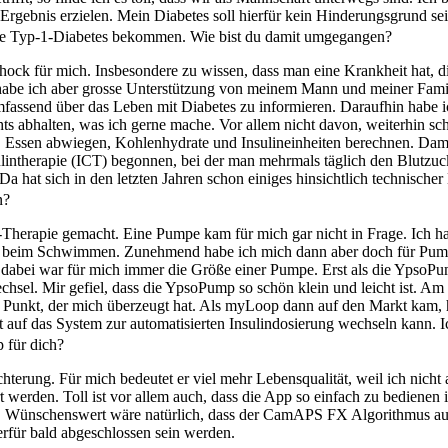
 Ergebnis erzielen. Mein Diabetes soll hierfür kein Hinderungsgrund sei
ose Typ-1-Diabetes bekommen. Wie bist du damit umgegangen?
chock für mich. Insbesondere zu wissen, dass man eine Krankheit hat, d
 habe ich aber grosse Unterstützung von meinem Mann und meiner Fami
ssend über das Leben mit Diabetes zu informieren. Daraufhin habe ich 
hts abhalten, was ich gerne mache. Vor allem nicht davon, weiterhin
 an. Essen abwiegen, Kohlenhydrate und Insulineinheiten berechnen. Dam
sulintherapie (ICT) begonnen, bei der man mehrmals täglich den Blutzuc
a hat sich in den letzten Jahren schon einiges hinsichtlich technischer 
n?
n-Therapie gemacht. Eine Pumpe kam für mich gar nicht in Frage. Ich h
n beim Schwimmen. Zunehmend habe ich mich dann aber doch für Pumpe
a dabei war für mich immer die Größe einer Pumpe. Erst als die YpsoP
hsel. Mir gefiel, dass die YpsoPump so schön klein und leicht ist. A
Punkt, der mich überzeugt hat. Als myLoop dann auf den Markt kam, h
kt auf das System zur automatisierten Insulindosierung wechseln kann. 
 für dich?
chterung. Für mich bedeutet er viel mehr Lebensqualität, weil ich nicht
 werden. Toll ist vor allem auch, dass die App so einfach zu bedienen is
g. Wünschenswert wäre natürlich, dass der CamAPS FX Algorithmus au
erfür bald abgeschlossen sein werden.