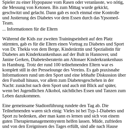
Spieler zu einer Hypopause vom Rasen oder veranlasste, wo nötig,
die Messung von Ketonen. Bis zum Mittag wurde gekickt,
geschwitzt und gelacht. Dann gab es noch einmal eine Kontrolle
und Justierung des Diabetes vor dem Essen durch das Ypsomed-
Team.
... Informationen für die Eltern
Während die Kids zur zweiten Trainingseinheit auf den Platz
stürmten, gab es für die Eltern einen Vortrag zu Diabetes und Sport
von Dr. Thekla von dem Berge, Kinderärztin und Spezialistin für
Diabetes am Kinderkrankenhaus auf der Bult in Hannover, und
Janine Gerken, Diabetesberaterin am Altonaer Kinderkrankenhaus
in Hamburg. Trotz der rund 100 teilnehmenden Eltern war es
komplett still in der Presselounge des Vereins. Es gab praxisnahe
Informationen rund um den Sport und eine lebhafte Diskussion über
den Fussball hinaus, vor allem zum Diabetesgeschehen in der
Nacht: zunächst nach dem Sport und auch mit Blick auf später,
wenn bei Jugendlichen Alkohol, nächtliches Essen und Tanzen zum
Leben dazukommen.
Eine gemeinsame Stadionführung rundete den Tag ab. Die
Teilnehmenden waren sich einig: Vieles ist bei Typ-1-Diabetes und
Sport zu bedenken, aber man kann es lernen und sich von einem
guten Therapiemanagementsystem helfen lassen. Müde, zufrieden
und von den Ereignissen des Tages erfüllt, sind alle nach Hause