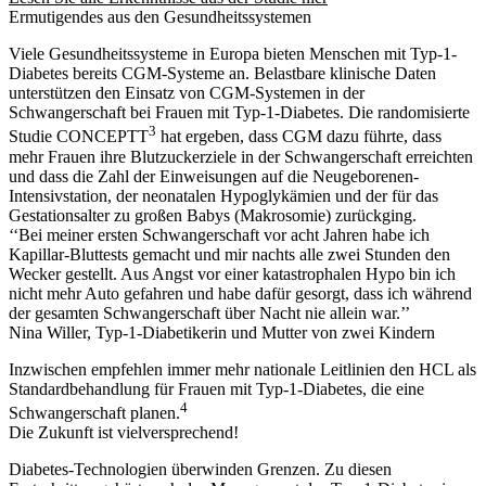
Ermutigendes aus den Gesundheitssystemen
Viele Gesundheitssysteme in Europa bieten Menschen mit Typ-1-
Diabetes bereits CGM-Systeme an. Belastbare klinische Daten
unterstützen den Einsatz von CGM-Systemen in der
Schwangerschaft bei Frauen mit Typ-1-Diabetes. Die randomisierte
3
Studie CONCEPTT
hat ergeben, dass CGM dazu führte, dass
mehr Frauen ihre Blutzuckerziele in der Schwangerschaft erreichten
und dass die Zahl der Einweisungen auf die Neugeborenen-
Intensivstation, der neonatalen Hypoglykämien und der für das
Gestationsalter zu großen Babys (Makrosomie) zurückging.
‘‘Bei meiner ersten Schwangerschaft vor acht Jahren habe ich
Kapillar-Bluttests gemacht und mir nachts alle zwei Stunden den
Wecker gestellt. Aus Angst vor einer katastrophalen Hypo bin ich
nicht mehr Auto gefahren und habe dafür gesorgt, dass ich während
der gesamten Schwangerschaft über Nacht nie allein war.’’
Nina Willer, Typ-1-Diabetikerin und Mutter von zwei Kindern
Inzwischen empfehlen immer mehr nationale Leitlinien den HCL als
Standardbehandlung für Frauen mit Typ-1-Diabetes, die eine
4
Schwangerschaft planen.
Die Zukunft ist vielversprechend!
Diabetes-Technologien überwinden Grenzen. Zu diesen