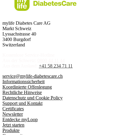
mylife Diabetes Care AG
Markt Schweiz
Lyssachstrasse 40
3400 Burgdorf
Switzerland
Kostenlose Service-Hotline
Aus der Schweiz:
0800 44 11 44
Aus dem Ausland:
+41 58 234 71 11
service@mylife-diabetescare.ch
Informationssicherheit
Koordinierte Offenlegung
Rechtliche Hinweise
Datenschutz und Cookie Policy
Support und Kontakt
Certificates
Newsletter
Entdecke myLoop
Jetzt starten
Produkte