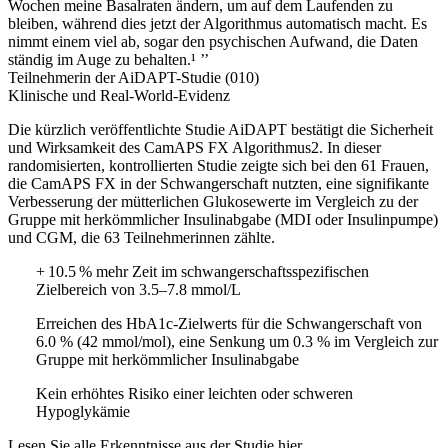
Wochen meine Basalraten ändern, um auf dem Laufenden zu
bleiben, während dies jetzt der Algorithmus automatisch macht. Es
nimmt einem viel ab, sogar den psychischen Aufwand, die Daten
ständig im Auge zu behalten.¹ ’’
Teilnehmerin der AiDAPT-Studie (010)
Klinische und Real-World-Evidenz
Die kürzlich veröffentlichte Studie AiDAPT bestätigt die Sicherheit
und Wirksamkeit des CamAPS FX Algorithmus2. In dieser
randomisierten, kontrollierten Studie zeigte sich bei den 61 Frauen,
die CamAPS FX in der Schwangerschaft nutzten, eine signifikante
Verbesserung der mütterlichen Glukosewerte im Vergleich zu der
Gruppe mit herkömmlicher Insulinabgabe (MDI oder Insulinpumpe)
und CGM, die 63 Teilnehmerinnen zählte.
+ 10.5 % mehr Zeit im schwangerschaftsspezifischen
Zielbereich von 3.5–7.8 mmol/L
Erreichen des HbA1c-Zielwerts für die Schwangerschaft von
6.0 % (42 mmol/mol), eine Senkung um 0.3 % im Vergleich zur
Gruppe mit herkömmlicher Insulinabgabe
Kein erhöhtes Risiko einer leichten oder schweren
Hypoglykämie
Lesen Sie alle Erkenntnisse aus der Studie hier