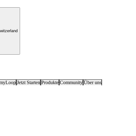
witzerland
 myLoop
Jetzt Starten
Produkte
Community
Über uns