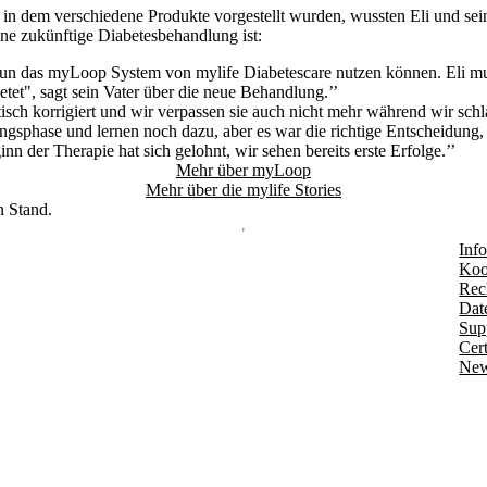
in dem verschiedene Produkte vorgestellt wurden, wussten Eli und se
ine zukünftige Diabetesbehandlung ist:
 nun das myLoop System von mylife Diabetescare nutzen können. Eli mus
etet", sagt sein Vater über die neue Behandlung.’’
h korrigiert und wir verpassen sie auch nicht mehr während wir schlafe
ngsphase und lernen noch dazu, aber es war die richtige Entscheidung, 
 der Therapie hat sich gelohnt, wir sehen bereits erste Erfolge.’’
Mehr über myLoop
Mehr über die mylife Stories
n Stand.
Info
Koo
Rec
Dat
Sup
Cert
New