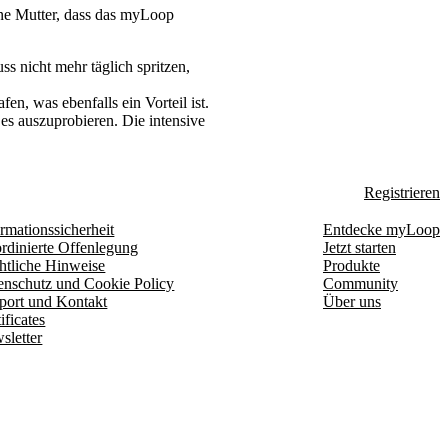
ine Mutter, dass das myLoop
s nicht mehr täglich spritzen,
n, was ebenfalls ein Vorteil ist.
es auszuprobieren. Die intensive
Registrieren
rmationssicherheit
Entdecke myLoop
rdinierte Offenlegung
Jetzt starten
htliche Hinweise
Produkte
enschutz und Cookie Policy
Community
port und Kontakt
Über uns
ificates
sletter