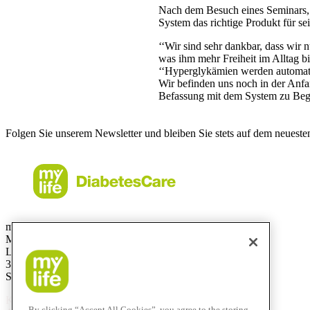
Nach dem Besuch eines Seminars, 
System das richtige Produkt für se
‘‘Wir sind sehr dankbar, dass wir
was ihm mehr Freiheit im Alltag bi
‘‘Hyperglykämien werden automatisc
Wir befinden uns noch in der Anfa
Befassung mit dem System zu Beginn
Folgen Sie unserem Newsletter und bleiben Sie stets auf dem neueste
mylife Diabetes Care AG
Markt Schweiz
Lyssachstrasse 40
3400 Burgdorf
Switzerland
Kostenlose Service-Hotline
By clicking “Accept All Cookies”, you agree to the storing