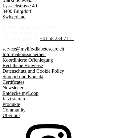
Markt Schweiz
Lyssachstrasse 40
3400 Burgdorf
Switzerland
Kostenlose Service-Hotline
Aus der Schweiz:
0800 44 11 44
Aus dem Ausland:
+41 58 234 71 11
service@mylife-diabetescare.ch
Informationssicherheit
Koordinierte Offenlegung
Rechtliche Hinweise
Datenschutz und Cookie Policy
Support und Kontakt
Certificates
Newsletter
Entdecke myLoop
Jetzt starten
Produkte
Community
Über uns