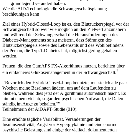
grundlegend verändert haben.
Wie die AID-Technologie die Schwangerschaftsplanung
beschleunigen kann
Ziel eines Hybrid-Closed-Loop ist es, den Blutzuckerspiegel vor der
Schwangerschaft so weit wie möglich an den Zielwert anzunähern
und während der Schwangerschaft die Herausforderungen des
Diabetes-Managements so zu meistern, dass Störungen des
Blutzuckerspiegels sowie des Lebensstils und des Wohlbefindens
der Person, die Typ-1-Diabetes hat, möglichst gering gehalten
werden.
Frauen, die den CamAPS FX-Algorithmus nutzen, berichten über
2
ein einfacheres Glukosemanagement in der Schwangerschaft.
‘‘Bevor ich den Hybrid-Closed-Loop benutzte, musste ich alle paar
Wochen meine Basalraten ändern, um auf dem Laufenden zu
bleiben, während dies jetzt der Algorithmus automatisch macht. Es
nimmt einem viel ab, sogar den psychischen Aufwand, die Daten
ständig im Auge zu behalten.²’’
Teilnehmerin der AiDAPT-Studie (010).
Eine erhöhte tägliche Variabilität, Veränderungen der
Insulinsensitivität, Angst vor Hyperglykämie und eine enorme
psychische Belastung sind einige der vielfach dokumentierten