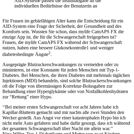
AID-Systeme passen die Insulinabgabe an die
individuellen Bedürfnisse der Benutzerin an
Für Frauen im gebärfähigen Alter kann die Entscheidung für ein
AID-System eine Frage der Sicherheit, der Gesundheit und des
Komforts sein. Wussten Sie schon, dass mylife CamAPS FX die
einzige App ist, die für die Schwangerschaft freigegeben ist?
Frauen, die mylife CamAPS FX während der Schwangerschaft
nutzen, haben eine bessere Glukosekontrolle1 und weniger
2
diabetesbedingte Ängste
.
Ausgeprägte Blutzuckerschwankungen zu vermeiden oder zu
minimieren, ist eine Konstante für jeden Menschen mit Typ-1-
Diabetes. Bei Menschen, die ihren Diabetes mit mehrmals täglichen
Injektionen (MDI) behandeln, sind solche Blutzuckerschwankungen
oft die Folge von übermässigen Korrektur-Bolusgaben zur
Behandlung einer Hyperglykämie oder von Notfallkohlenhydraten
zur “Rettung” einer Hypo.
‘‘Bei meiner ersten Schwangerschaft vor acht Jahren habe ich
Kapillar-Bluttests gemacht und mir nachts alle zwei Stunden den
Wecker gestellt. Aus Angst vor einer katastrophalen Hypo bin ich
nicht mehr Auto gefahren und habe dafür gesorgt, dass ich während
der gesamten Schwangerschaft über Nacht nie allein war.’’
Nina Willer, Typ-1-Diabetikerin und Mutter von zwei Kindern.