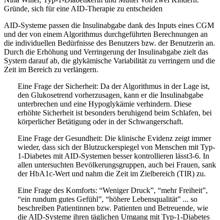
Gründe, sich für eine AID-Therapie zu entscheiden
AID-Systeme passen die Insulinabgabe dank des Inputs eines CGM
und der von einem Algorithmus durchgeführten Berechnungen an
die individuellen Bedürfnisse des Benutzers bzw. der Benutzerin an.
Durch die Erhöhung und Verringerung der Insulinabgabe zielt das
System darauf ab, die glykämische Variabilität zu verringern und die
Zeit im Bereich zu verlängern.
Eine Frage der Sicherheit:
Da der Algorithmus in der Lage ist,
den Glukosetrend vorherzusagen, kann er die Insulinabgabe
unterbrechen und eine Hypoglykämie verhindern. Diese
erhöhte Sicherheit ist besonders beruhigend beim Schlafen, bei
körperlicher Betätigung oder in der Schwangerschaft.
Eine Frage der Gesundheit:
Die klinische Evidenz zeigt immer
wieder, dass sich der Blutzuckerspiegel von Menschen mit Typ-
1-Diabetes mit AID-Systemen besser kontrollieren lässt3-6. In
allen untersuchten Bevölkerungsgruppen, auch bei Frauen, sank
der HbA1c-Wert und nahm die Zeit im Zielbereich (TIR) zu.
Eine Frage des Komforts:
“Weniger Druck”, “mehr Freiheit”,
“ein rundum gutes Gefühl”, “höhere Lebensqualität” ... so
beschreiben Patientinnen bzw. Patienten und Betreuende, wie
die AID-Systeme ihren täglichen Umgang mit Typ-1-Diabetes