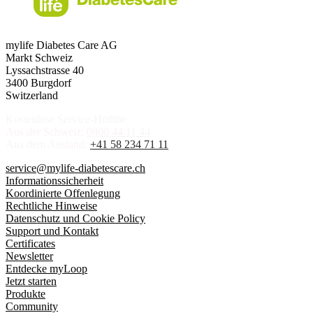
mylife Diabetes Care AG
Markt Schweiz
Lyssachstrasse 40
3400 Burgdorf
Switzerland
Kostenlose Service-Hotline
Aus der Schweiz:
0800 44 11 44
Aus dem Ausland:
+41 58 234 71 11
service@mylife-diabetescare.ch
Informationssicherheit
Koordinierte Offenlegung
Rechtliche Hinweise
Datenschutz und Cookie Policy
Support und Kontakt
Certificates
Newsletter
Entdecke myLoop
Jetzt starten
Produkte
Community