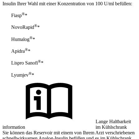
Insulin Ihrer Wahl mit einer Konzentration von 100 U/ml befüllen:
®
Fiasp
*
®
NovoRapid
*
®
Humalog
*
®
Apidra
*
®
Lispro Sanofi
*
®
Lyumjev
*
Lange Haltbarkeit
information
im Kühlschrank
Sie können das Reservoir mit einem von Ihrem Arzt verschriebenen
schnellwirksamen Analog-Insulin befüllen und es im Kühlschrank