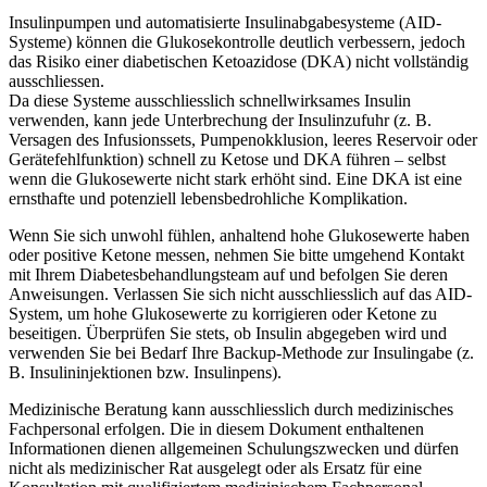
Insulinpumpen und automatisierte Insulinabgabesysteme (AID-
Systeme) können die Glukosekontrolle deutlich verbessern, jedoch
das Risiko einer diabetischen Ketoazidose (DKA) nicht vollständig
ausschliessen.
Da diese Systeme ausschliesslich schnellwirksames Insulin
verwenden, kann jede Unterbrechung der Insulinzufuhr (z. B.
Versagen des Infusionssets, Pumpenokklusion, leeres Reservoir oder
Gerätefehlfunktion) schnell zu Ketose und DKA führen – selbst
wenn die Glukosewerte nicht stark erhöht sind. Eine DKA ist eine
ernsthafte und potenziell lebensbedrohliche Komplikation.
Wenn Sie sich unwohl fühlen, anhaltend hohe Glukosewerte haben
oder positive Ketone messen, nehmen Sie bitte umgehend Kontakt
mit Ihrem Diabetesbehandlungsteam auf und befolgen Sie deren
Anweisungen. Verlassen Sie sich nicht ausschliesslich auf das AID-
System, um hohe Glukosewerte zu korrigieren oder Ketone zu
beseitigen. Überprüfen Sie stets, ob Insulin abgegeben wird und
verwenden Sie bei Bedarf Ihre Backup-Methode zur Insulingabe (z.
B. Insulininjektionen bzw. Insulinpens).
Medizinische Beratung kann ausschliesslich durch medizinisches
Fachpersonal erfolgen. Die in diesem Dokument enthaltenen
Informationen dienen allgemeinen Schulungszwecken und dürfen
nicht als medizinischer Rat ausgelegt oder als Ersatz für eine