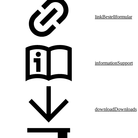
link
Bestellformular
information
Support
download
Downloads