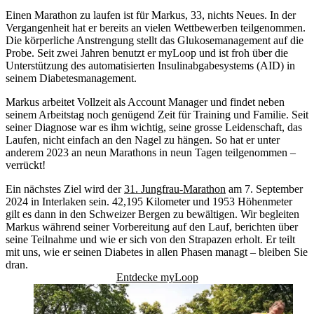
Einen Marathon zu laufen ist für Markus, 33, nichts Neues. In der
Vergangenheit hat er bereits an vielen Wettbewerben teilgenommen.
Die körperliche Anstrengung stellt das Glukosemanagement auf die
Probe. Seit zwei Jahren benutzt er myLoop und ist froh über die
Unterstützung des automatisierten Insulinabgabesystems (AID) in
seinem Diabetesmanagement.
Markus arbeitet Vollzeit als Account Manager und findet neben
seinem Arbeitstag noch genügend Zeit für Training und Familie. Seit
seiner Diagnose war es ihm wichtig, seine grosse Leidenschaft, das
Laufen, nicht einfach an den Nagel zu hängen. So hat er unter
anderem 2023 an neun Marathons in neun Tagen teilgenommen –
verrückt!
Ein nächstes Ziel wird der
31. Jungfrau-Marathon
am 7. September
2024 in Interlaken sein. 42,195 Kilometer und 1953 Höhenmeter
gilt es dann in den Schweizer Bergen zu bewältigen. Wir begleiten
Markus während seiner Vorbereitung auf den Lauf, berichten über
seine Teilnahme und wie er sich von den Strapazen erholt. Er teilt
mit uns, wie er seinen Diabetes in allen Phasen managt – bleiben Sie
dran.
Entdecke myLoop