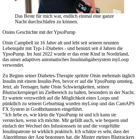
Das Beste für mich war, endlich einmal eine ganze
Nacht durchschlafen zu können.
Oisins Geschichte mit der YpsoPump
Oisin Campbell ist 16 Jahre alt und lebt seit seinem neunten
Lebensjahr mit Typ-1-Diabetes - und benutzt seit 4 Jahren die
YpsoPump. Im Juni 2022 wurde er das erste Kind in Nordirland,
das unser adaptives automatisches Insulinabgabesystem myLoop
verwendet.
Zu Beginn seiner Diabetes-Therapie spritzte Oisin mehrmals täglich
Insulin mit einem Insulin-Pen, bevor er auf die YpsoPump umstieg.
Jetzt, als Teenager, hatte Oisin Schwierigkeiten, seinen
Blutzuckerspiegel im Zielbereich zu halten, besonders in der Nacht.
Er wartete verzweifelt auf die Möglichkeit eines Loops und
pünktlich zu seinem Geburtstag wurden myLoop und das CamAPS
FX System in Großbritannien eingeführt.
‘‘Ich liebe es, wie klein die YpsoPump ist und ich kann sie
verstecken, wenn ich möchte. Mir gefällt auch, wie bequem und
einfach der Wechsel des Infusionssets ist und die vorgefüllte
Insulinpatrone ist wirklich praktisch. Ich schätze es sehr, dass der
Algorithmus der App begonnen hat, die Muster meines Blutzuckers