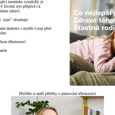
vající maminka vynaložit, je
životní styl přispívá i k
nímu zdraví.
1. typu” obsahuje:
dat diabetes s mylife Loop před
 něm
ěhem těhotenství
atele
Přečtěte si další příběhy o plánování těhotenství