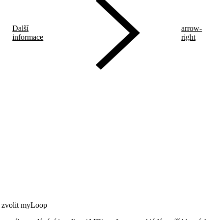
Další
arrow-
informace
right
í zvolit myLoop