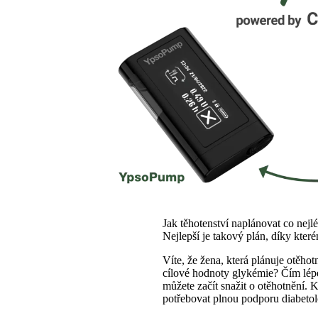
Jak těhotenství naplánovat co nejl
Nejlepší je takový plán, díky kter
Víte, že žena, která plánuje otěho
cílové hodnoty glykémie? Čím lépe
můžete začít snažit o otěhotnění. 
potřebovat plnou podporu diabeto