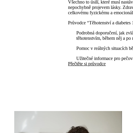
Všechno to úsilí, které musí nastá
nepochybně projevem lásky. Zdravý 
celkovému fyzickému a emocionál
Průvodce “Těhotenství a diabetes 
Podrobná doporučení, jak zvlá
těhotenstvím, během něj a po
Pomoc v reálných situacích b
Užitečné informace pro pečov
Přečtěte si průvodce