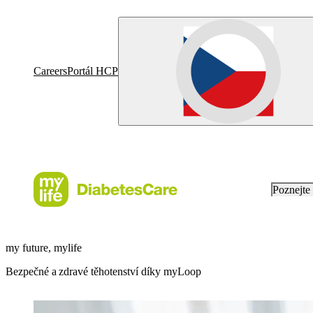
Careers
Portál HCP
Poznejt
my future, mylife
Bezpečné a zdravé těhotenství díky myLoop