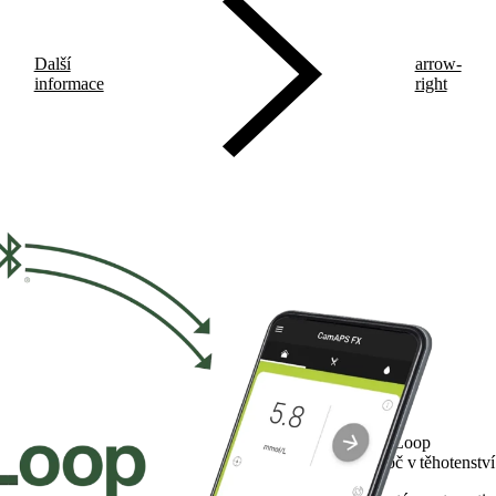
Další
arrow-
informace
right
myLoop
Proč v těhotenstv