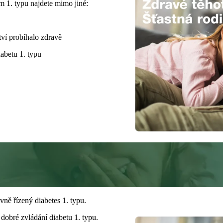
m 1. typu najdete mimo jiné:
tví probíhalo zdravě
iabetu 1. typu
> 70%
2
Čas v cílovém rozmezí v těhotenství 3,5–7,8 mmol/L
ně řízený diabetes 1. typu.
dobré zvládání diabetu 1. typu.