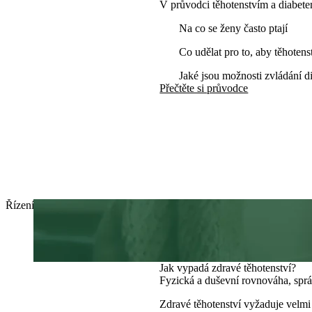
V průvodci těhotenstvím a diabete
Na co se ženy často ptají
Co udělat pro to, aby těhotens
Jaké jsou možnosti zvládání d
Přečtěte si průvodce
Řízení diabetu 1. typu: hlavní glykemické cíle
< 6.5%
1
HbA1c před otěhotněním
Jak vypadá zdravé těhotenství?
Fyzická a duševní rovnováha, správ
Zdravé těhotenství vyžaduje velmi 