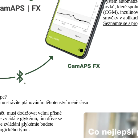
Systém automatiz
prvků, které spol
(CGM), inzulino
smyčky v aplikaci
Seznamte se s p
épe?
ému strávíte plánováním těhotenství méně času
tnět, musí dodržovat velmi přísné
 zvládáte glykémii, tím dříve se
Ke zvládání glykémie budete
logického týmu.