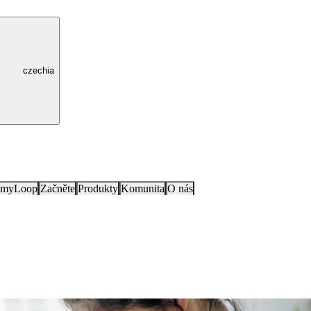
czechia
e myLoop
Začněte
Produkty
Komunita
O nás