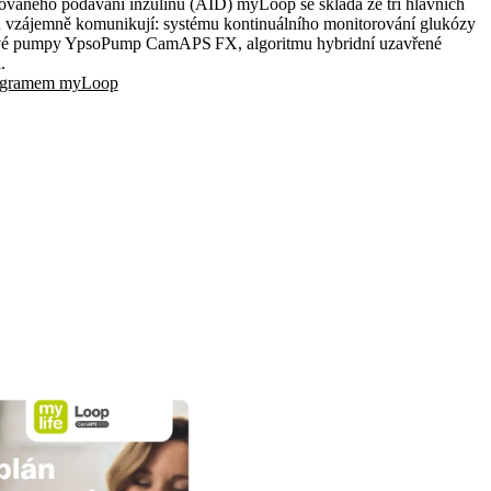
ovaného podávání inzulinu (AID) myLoop se skládá ze tří hlavních
u vzájemně komunikují: systému kontinuálního monitorování glukózy
vé pumpy YpsoPump CamAPS FX, algoritmu hybridní uzavřené
.
rogramem myLoop