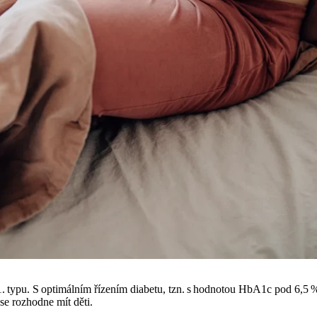
s 1. typu. S optimálním řízením diabetu, tzn. s hodnotou HbA1c pod 6,5 
e rozhodne mít děti.