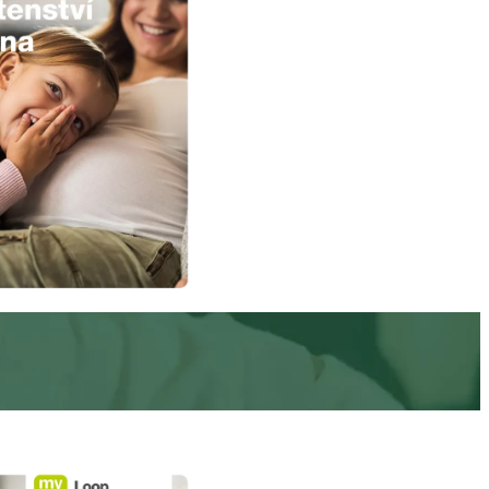
< 5.3 mmol/L
1
Glukóza nalačno během těhotenství