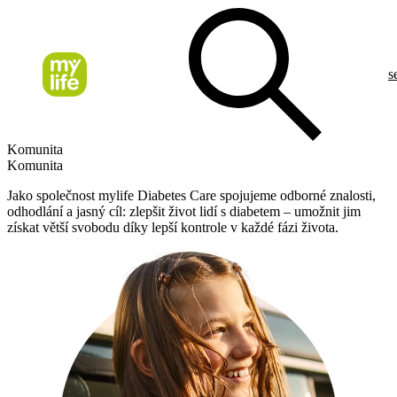
s
Komunita
Komunita
Jako společnost mylife Diabetes Care spojujeme odborné znalosti,
odhodlání a jasný cíl: zlepšit život lidí s diabetem – umožnit jim
získat větší svobodu díky lepší kontrole v každé fázi života.