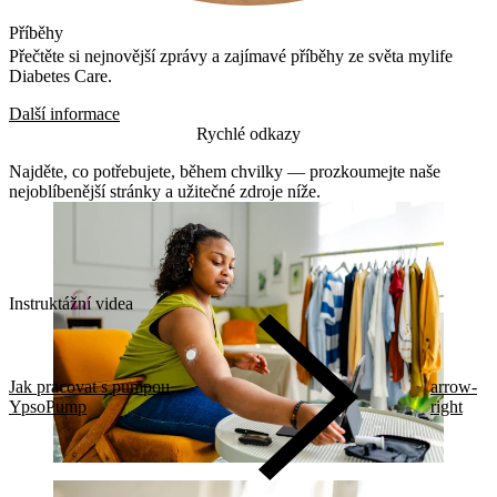
Příběhy
Přečtěte si nejnovější zprávy a zajímavé příběhy ze světa mylife
Diabetes Care.
Další informace
Rychlé odkazy
Najděte, co potřebujete, během chvilky — prozkoumejte naše
nejoblíbenější stránky a užitečné zdroje níže.
Instruktážní videa
Jak pracovat s pumpou
arrow-
YpsoPump
right