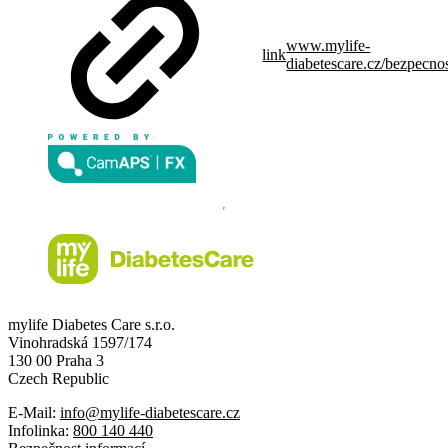
www.mylife-
link
diabetescare.cz/bezpecno
mylife Diabetes Care s.r.o.
Vinohradská 1597/174
130 00 Praha 3
Czech Republic
E-Mail:
info@mylife-diabetescare.cz
Infolinka:
800 140 440