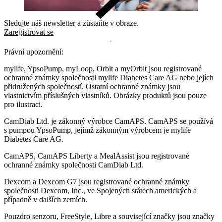
Sledujte náš newsletter a zůstaňte v obraze.
Zaregistrovat se
Právní upozornění:
mylife, YpsoPump, myLoop, Orbit a myOrbit jsou registrované
ochranné známky společnosti mylife Diabetes Care AG nebo jejích
přidružených společností. Ostatní ochranné známky jsou
vlastnictvím příslušných vlastníků. Obrázky produktů jsou pouze
pro ilustraci.
CamDiab Ltd. je zákonný výrobce CamAPS. CamAPS se používá
s pumpou YpsoPump, jejímž zákonným výrobcem je mylife
Diabetes Care AG.
CamAPS, CamAPS Liberty a MealAssist jsou registrované
ochranné známky společnosti CamDiab Ltd.
Dexcom a Dexcom G7 jsou registrované ochranné známky
společnosti Dexcom, Inc., ve Spojených státech amerických a
případně v dalších zemích.
Pouzdro senzoru, FreeStyle, Libre a související značky jsou značky