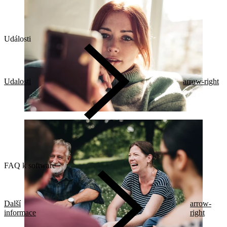
Události
Udalosti
arrow-right
FAQ k software
Další
arrow-
informace
right