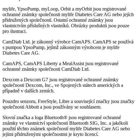
mylife, YpsoPump, myLoop, Orbit a myOrbit jsou registrované
ochranné známky společnosti mylife Diabetes Care AG nebo jejích
přidružených společností. Ostatní ochranné známky jsou
vlastnictvím příslušných vlastníků. Obrázky produktů jsou pouze
pro ilustraci.
CamDiab Ltd. je zákonný výrobce CamAPS. CamAPS se používá
s pumpou YpsoPump, jejímž zákonným výrobcem je mylife
Diabetes Care AG.
CamAPS, CamAPS Liberty a MealAssist jsou registrované
ochranné známky společnosti CamDiab Ltd.
Dexcom a Dexcom G7 jsou registrované ochranné známky
společnosti Dexcom, Inc., ve Spojených státech amerických a
případně v dalších zemích.
Pouzdro senzoru, FreeStyle, Libre a související značky jsou značky
společnosti Abbott a jsou používány se souhlasem.
Slovní značka a loga Bluetooth® jsou registrované ochranné
známky ve vlastnictví společnosti Bluetooth SIG, Inc. a jakékoli
použití těchto známek společností mylife Diabetes Care AG nebo
jejími přidruženými společnostmi je kryto licencí.