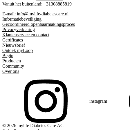
Vanuit het buitenland:
+31308885819
E-mail:
info@mylife-diabetescare.nl
Informatiebeveiliging
Gecoördineerd openbaarmakingsproces
Privacyverklaring
Klantenservice en contact
Certificates
Nieuwsbrief
Ontdek myLoop
Begin
Producten
Community
Over ons
instagram
© 2026 mylife Diabetes Care AG