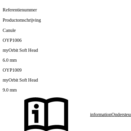
Referentienummer
Productomschrijving
Canule
OYP1006
myOrbit Soft Head
6.0 mm
OYP1009
myOrbit Soft Head
9.0 mm
information
Ondersteu