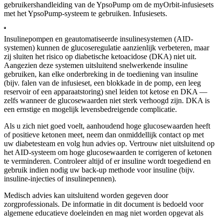
gebruikershandleiding van de YpsoPump om de myOrbit-infusiesets
met het YpsoPump-systeem te gebruiken. Infusiesets.
Insulinepompen en geautomatiseerde insulinesystemen (AID-
systemen) kunnen de glucoseregulatie aanzienlijk verbeteren, maar
zij sluiten het risico op diabetische ketoacidose (DKA) niet uit.
Aangezien deze systemen uitsluitend snelwerkende insuline
gebruiken, kan elke onderbreking in de toediening van insuline
(bijv. falen van de infusieset, een blokkade in de pomp, een leeg
reservoir of een apparaatstoring) snel leiden tot ketose en DKA —
zelfs wanneer de glucosewaarden niet sterk verhoogd zijn. DKA is
een ernstige en mogelijk levensbedreigende complicatie.
Als u zich niet goed voelt, aanhoudend hoge glucosewaarden heeft
of positieve ketonen meet, neem dan onmiddellijk contact op met
uw diabetesteam en volg hun advies op. Vertrouw niet uitsluitend op
het AID-systeem om hoge glucosewaarden te corrigeren of ketonen
te verminderen. Controleer altijd of er insuline wordt toegediend en
gebruik indien nodig uw back-up methode voor insuline (bijv.
insuline-injecties of insulinepennen).
Medisch advies kan uitsluitend worden gegeven door
zorgprofessionals. De informatie in dit document is bedoeld voor
algemene educatieve doeleinden en mag niet worden opgevat als