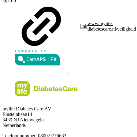
kijk op
www.mylife-
link
diabetescare.nl/veiligheid
mylife Diabetes Care BV
Einsteinbaan14
3439 NJ Nieuwegein
Netherlands
Telefoonnummer:
0800-9776633