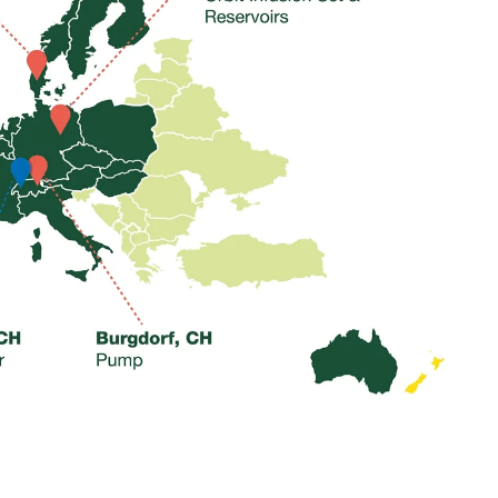
3439 NJ Nieuwegein
Nederland
Klantenservice
+31308885819