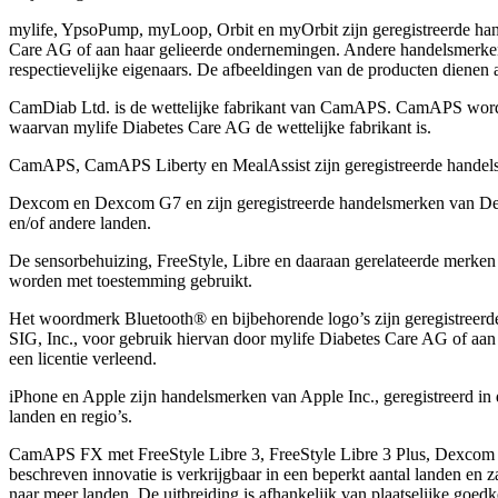
mylife, YpsoPump, myLoop, Orbit en myOrbit zijn geregistreerde ha
Care AG of aan haar gelieerde ondernemingen. Andere handelsmerk
respectievelĳke eigenaars. De afbeeldingen van de producten dienen all
CamDiab Ltd. is de wettelijke fabrikant van CamAPS. CamAPS wor
waarvan mylife Diabetes Care AG de wettelijke fabrikant is.
CamAPS, CamAPS Liberty en MealAssist zijn geregistreerde hande
Dexcom en Dexcom G7 en zijn geregistreerde handelsmerken van Dex
en/of andere landen.
De sensorbehuizing, FreeStyle, Libre en daaraan gerelateerde merke
worden met toestemming gebruikt.
Het woordmerk Bluetooth® en bijbehorende logo’s zijn geregistreer
SIG, Inc., voor gebruik hiervan door mylife Diabetes Care AG of aan
een licentie verleend.
iPhone en Apple zĳn handelsmerken van Apple Inc., geregistreerd in 
landen en regio’s.
CamAPS FX met FreeStyle Libre 3, FreeStyle Libre 3 Plus, Dexcom
beschreven innovatie is verkrijgbaar in een beperkt aantal landen en 
naar meer landen. De uitbreiding is afhankelijk van plaatselijke goed