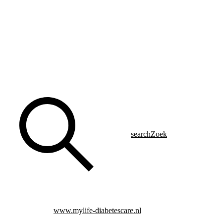
search
Zoek
www.mylife-diabetescare.nl