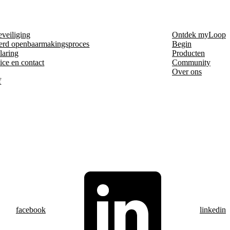
eveiliging
Ontdek myLoop
erd openbaarmakingsproces
Begin
laring
Producten
ice en contact
Community
Over ons
f
facebook
linkedin