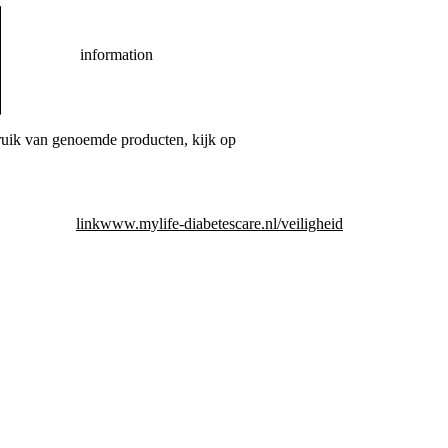
information
bruik van genoemde producten, kijk op
link
www.mylife-diabetescare.nl/veiligheid