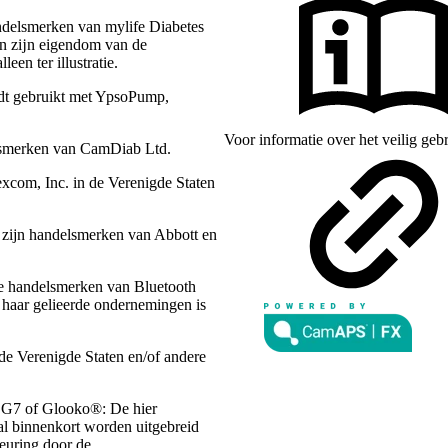
ndelsmerken van mylife Diabetes
en zĳn eigendom van de
een ter illustratie.
dt gebruikt met YpsoPump,
Voor informatie over het veilig ge
lsmerken van CamDiab Ltd.
com, Inc. in de Verenigde Staten
n zijn handelsmerken van Abbott en
de handelsmerken van Bluetooth
 haar gelieerde ondernemingen is
de Verenigde Staten en/of andere
 G7 of Glooko®: De hier
zal binnenkort worden uitgebreid
keuring door de