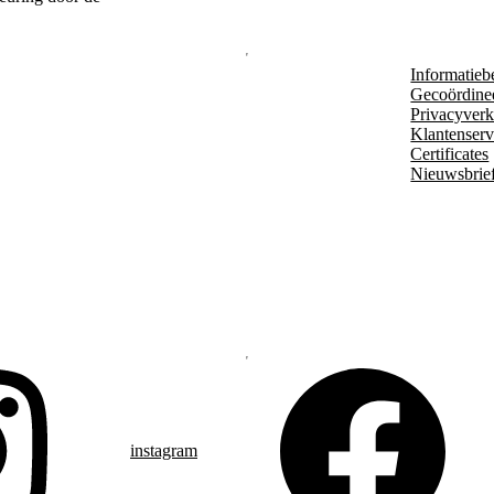
Informatieb
Gecoördine
Privacyverk
Klantenserv
Certificates
Nieuwsbrie
instagram