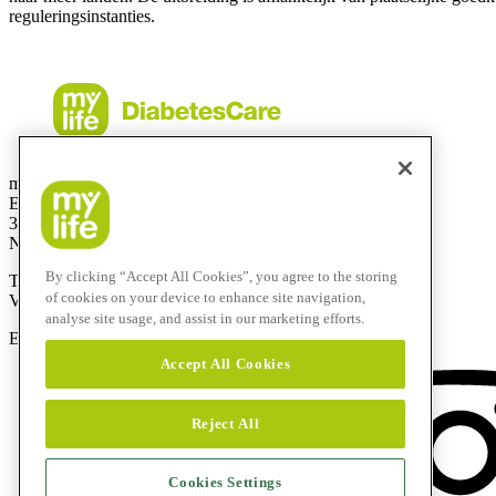
reguleringsinstanties.
mylife Diabetes Care BV
Einsteinbaan14
3439 NJ Nieuwegein
Netherlands
By clicking “Accept All Cookies”, you agree to the storing
Telefoonnummer:
0800-9776633
of cookies on your device to enhance site navigation,
Vanuit het buitenland:
+31308885819
analyse site usage, and assist in our marketing efforts.
E-mail:
info@mylife-diabetescare.nl
Accept All Cookies
Reject All
Cookies Settings